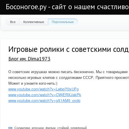
Босоногое.ру - сайт о нашем счастлив
Все
Коллективные
Персональные
Игровые ролики с советскими сол
Блог им. Dima1973
О советских игрушках можно писать бесконечно. Мы с товарищами
несколько игровых клипов с солдатиками СССР. Приятного просмот
Может и узнаете кого-нить:)
www.youtube.com/watch?v=Lwbq7f3xUFg
www.youtube.com/watch?v=CWjERXJakPk
www.youtube.com/watch?v=gX1AM5_ovdo
Солдатики
,
игрушки
,
фильм
,
стойкий
,
оловянный