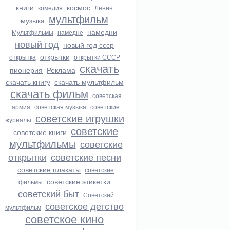
книги
космос
комедия
Ленин
мультфильм
музыка
намедни
Мультфильмы
намедне
новый год
новый год ссср
открытки
открытка
открытки СССР
скачать
пионерия
Реклама
скачать книгу
скачать мультфильм
скачать фильм
советская
армия
советская музыка
советские
советские игрушки
журналы
советские
советские книги
мультфильмы
советские
открытки
советские песни
советские плакаты
советские
советские этикетки
фильмы
советский быт
Советский
советское детство
мультфильм
советское кино