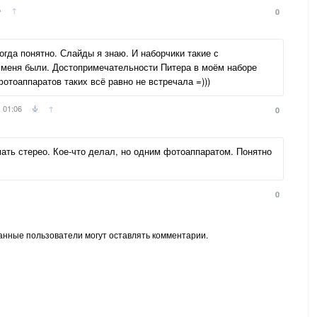
↑
0
огда понятно. Слайды я знаю. И наборчики такие с
меня были. Достопримечательности Питера в моём наборе
отоаппаратов таких всё равно не встречала =)))
 01:06
↑
0
ать стерео. Кое-что делал, но одним фотоаппаратом. Понятно
0
анные пользователи могут оставлять комментарии.