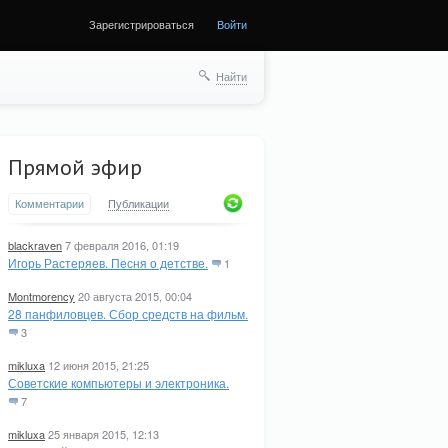
Зарегистрироваться
Войти
ще
Найти
Прямой эфир
Комментарии
Публикации
blackraven
7 февраля 2016, 01:19
Игорь Растеряев. Песня о детстве.
1
Montmorency
20 августа 2015, 00:04
28 панфиловцев. Сбор средств на фильм.
3
mikluxa
12 июня 2015, 21:25
Советские компьютеры и электроника.
7
mikluxa
25 января 2015, 12:13