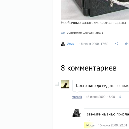
Необычные советские фотоаппараты
советские фотоаппараты
bloga
15 июня 2009, 17:52
8
комментариев
Такого никогда видеть не при
15 июня 2009, 18:00
veresk
звените на знаю присла
15 июня 2009, 22:31
bloga