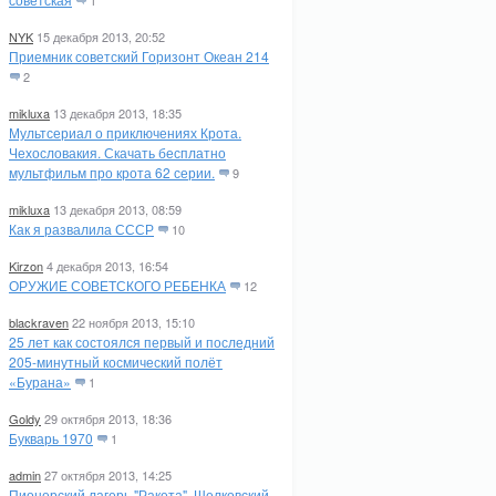
1
NYK
15 декабря 2013, 20:52
Приемник советский Горизонт Океан 214
2
mikluxa
13 декабря 2013, 18:35
Мультсериал о приключениях Крота.
Чехословакия. Скачать бесплатно
мультфильм про крота 62 серии.
9
mikluxa
13 декабря 2013, 08:59
Как я развалила СССР
10
Kirzon
4 декабря 2013, 16:54
ОРУЖИЕ СОВЕТСКОГО РЕБЕНКА
12
blackraven
22 ноября 2013, 15:10
25 лет как состоялся первый и последний
205-минутный космический полёт
«Бурана»
1
Goldy
29 октября 2013, 18:36
Букварь 1970
1
admin
27 октября 2013, 14:25
Пионерский лагерь "Ракета". Щелковский