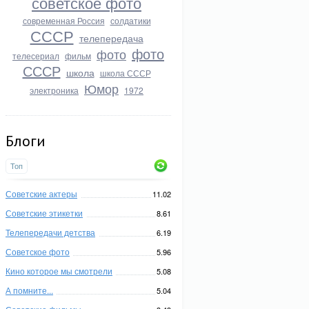
советское фото
современная Россия
солдатики
СССР
телепередача
фото
фото
телесериал
фильм
СССР
школа
школа СССР
Юмор
электроника
1972
Блоги
Топ
Советские актеры
11.02
Советские этикетки
8.61
Телепередачи детства
6.19
Советское фото
5.96
Кино которое мы смотрели
5.08
А помните...
5.04