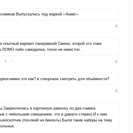
снимков.Выпускались под маркой \«Киев\».
0
о опытный вариант панорамной Смены, второй это тоже
а ЛОМО либо самоделка, точно не известно.
↑
0
тереоснимки это как? в спецочках смотреть для объёмности?
0
.Закреплялись в картонную рамочку по два снимка
тые с небольшим смещением, что и давало стерео).И к ним
ьмоскопчик (похожий на бинокль).Были такие наборы на тему
кольных.