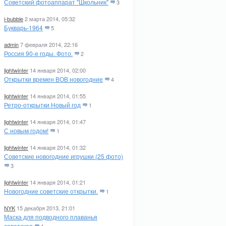
Советский фотоаппарат "Школьник"
3
i-bubble
2 марта 2014, 05:32
Букварь-1964
5
admin
7 февраля 2014, 22:16
Россия 90-е годы. Фото.
2
lightwinter
14 января 2014, 02:00
Открытки времен ВОВ новогодние
4
lightwinter
14 января 2014, 01:55
Ретро-открытки Новый год
1
lightwinter
14 января 2014, 01:47
С новым годом!
1
lightwinter
14 января 2014, 01:32
Советские новогодние игрушки (25 фото)
3
lightwinter
14 января 2014, 01:21
Новогодние советские открытки.
1
NYK
15 декабря 2013, 21:01
Маска для подводного плаванья
советская