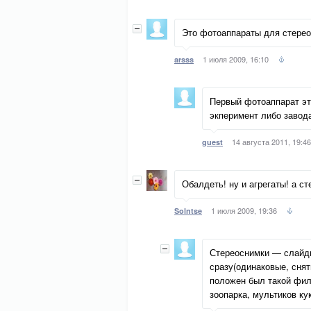
Это фотоаппараты для стерео
1 июля 2009, 16:10
arsss
Первый фотоаппарат эт
экперимент либо завод
14 августа 2011, 19:46
guest
Обалдеть! ну и агрегаты! а с
1 июля 2009, 19:36
Solntse
Стереоснимки — слайды
сразу(одинаковые, сня
положен был такой фил
зоопарка, мультиков ку