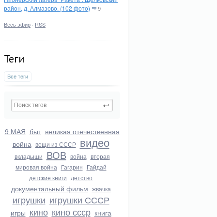
район, д. Алмазово. (102 фото)
9
Весь эфир
·
RSS
Теги
Все теги
9 МАЯ
быт
великая отечественная
видео
война
вещи из СССР
ВОВ
вкладыши
война
вторая
мировая война
Гагарин
Гайдай
детские книги
детство
документальный фильм
жвачка
игрушки
игрушки СССР
кино
кино ссср
игры
книга