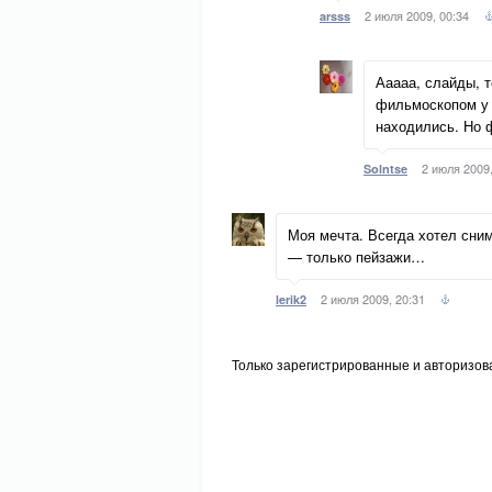
2 июля 2009, 00:34
arsss
Ааааа, слайды, т
фильмоскопом у 
находились. Но ф
2 июля 2009,
Solntse
Моя мечта. Всегда хотел сним
— только пейзажи…
2 июля 2009, 20:31
lerik2
Только зарегистрированные и авторизов