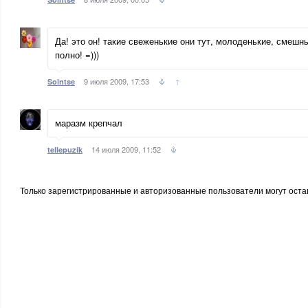
Да! это он! такие свеженькие они тут, молоденькие, смешн
полно! =)))
9 июля 2009, 17:53
↑
Solntse
маразм крепчал
14 июля 2009, 11:52
tellepuzik
Только зарегистрированные и авторизованные пользователи могут оста