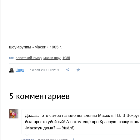
шоу-группы «Маски» 1985 г.
советский юмор
,
маски шоу
,
1985
bloga
7 июля 2009, 09:19
5
комментариев
Даааа… это самое начало появление Масок в ТВ. В Вокруг
был просто убойный! А потом ещё про Красную шапку и вол
-Макатун дома? — Ушёл!).
8 июля 2009, 00:05
Solntse