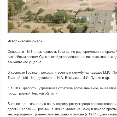
Исторический очерк
Основан в 1818 г. как крепость Грозная по распоряжению генерала
важнейшим звеном Сунженской укреплённой линии, закрывая выход 
Ханкальское ущелье.
В крепости Грозная проходили военную службу на Кавказе М.Ю. Лер
Толстой (1851-54), декабристы И.А. Бестужев, И.И. Пущин и др.
К 1870 г. крепость, утратившая стратегическое значение, была упр
город Грозный Терской области.
В конце 19 — начале 20 вв. быстрому росту города способствовал
дороги Беслан — Грозный (в 1893 г. далее на Баку) и начало пром
месторождений Грозненского нефтяного района (к 1917 г. действов