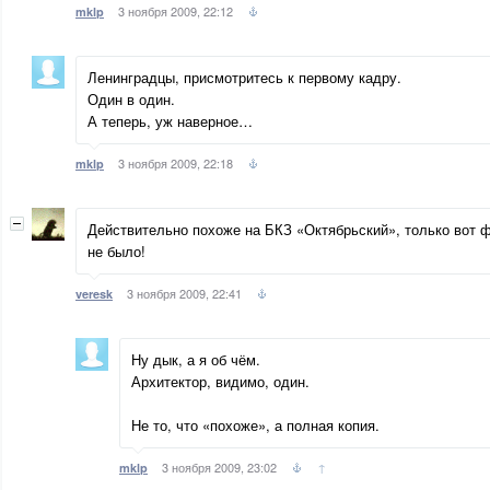
3 ноября 2009, 22:12
mklp
Ленинградцы, присмотритесь к первому кадру.
Один в один.
А теперь, уж наверное…
3 ноября 2009, 22:18
mklp
Действительно похоже на БКЗ «Октябрьский», только вот ф
не было!
3 ноября 2009, 22:41
veresk
Ну дык, а я об чём.
Архитектор, видимо, один.
Не то, что «похоже», а полная копия.
3 ноября 2009, 23:02
↑
mklp