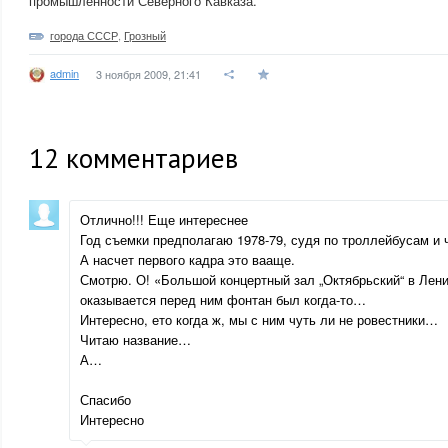
промышленности Северного Кавказа.
города СССР
,
Грозный
admin
3 ноября 2009, 21:41
12
комментариев
Отлично!!! Еще интереснее
Год съемки предполагаю 1978-79, судя по троллейбусам и
А насчет первого кадра это вааще.
Смотрю. О! «Большой концертный зал „Октябрьский“ в Лени
оказывается перед ним фонтан был когда-то…
Интересно, ето когда ж, мы с ним чуть ли не ровестники…
Читаю название…
А…
Спасибо
Интересно