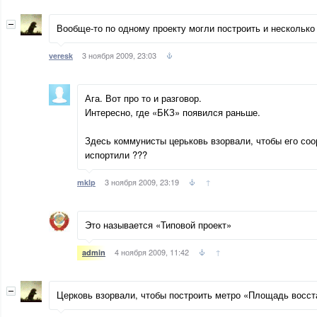
Вообще-то по одному проекту могли построить и несколько
3 ноября 2009, 23:03
veresk
Ага. Вот про то и разговор.
Интересно, где «БКЗ» появился раньше.
Здесь коммунисты церьковь взорвали, чтобы его соо
испортили ???
3 ноября 2009, 23:19
↑
mklp
Это называется «Типовой проект»
4 ноября 2009, 11:42
↑
admin
Церковь взорвали, чтобы построить метро «Площадь восст