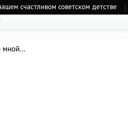
 нашем счастливом советском детстве
е
 мной...