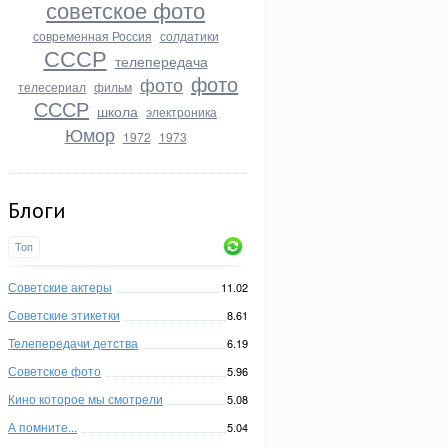
советское фото
современная Россия
солдатики
СССР
телепередача
фото
фото
телесериал
фильм
СССР
школа
электроника
Юмор
1972
1973
Блоги
Топ
Советские актеры
11.02
Советские этикетки
8.61
Телепередачи детства
6.19
Советское фото
5.96
Кино которое мы смотрели
5.08
А помните...
5.04