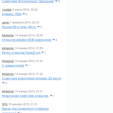
Советский фотоаппарат "Школьник"
3
i-bubble
2 марта 2014, 05:32
Букварь-1964
5
admin
7 февраля 2014, 22:16
Россия 90-е годы. Фото.
2
lightwinter
14 января 2014, 02:00
Открытки времен ВОВ новогодние
4
lightwinter
14 января 2014, 01:55
Ретро-открытки Новый год
1
lightwinter
14 января 2014, 01:47
С новым годом!
1
lightwinter
14 января 2014, 01:32
Советские новогодние игрушки (25 фото)
3
lightwinter
14 января 2014, 01:21
Новогодние советские открытки.
1
NYK
15 декабря 2013, 21:01
Маска для подводного плаванья
советская