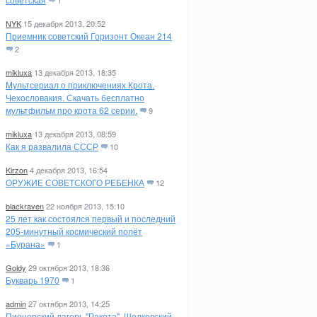
1
NYK
15 декабря 2013, 20:52
Приемник советский Горизонт Океан 214
2
mikluxa
13 декабря 2013, 18:35
Мультсериал о приключениях Крота.
Чехословакия. Скачать бесплатно
мультфильм про крота 62 серии.
9
mikluxa
13 декабря 2013, 08:59
Как я развалила СССР
10
Kirzon
4 декабря 2013, 16:54
ОРУЖИЕ СОВЕТСКОГО РЕБЕНКА
12
blackraven
22 ноября 2013, 15:10
25 лет как состоялся первый и последний
205-минутный космический полёт
«Бурана»
1
Goldy
29 октября 2013, 18:36
Букварь 1970
1
admin
27 октября 2013, 14:25
Пионерский лагерь "Ракета". Щелковский