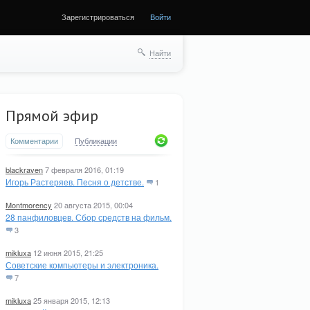
Зарегистрироваться
Войти
ще
Найти
Прямой эфир
Комментарии
Публикации
blackraven
7 февраля 2016, 01:19
Игорь Растеряев. Песня о детстве.
1
Montmorency
20 августа 2015, 00:04
28 панфиловцев. Сбор средств на фильм.
3
mikluxa
12 июня 2015, 21:25
Советские компьютеры и электроника.
7
mikluxa
25 января 2015, 12:13