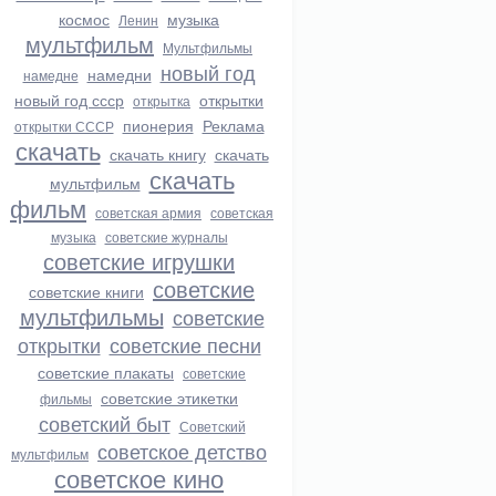
космос
музыка
Ленин
мультфильм
Мультфильмы
новый год
намедни
намедне
новый год ссср
открытки
открытка
пионерия
Реклама
открытки СССР
скачать
скачать книгу
скачать
скачать
мультфильм
фильм
советская армия
советская
музыка
советские журналы
советские игрушки
советские
советские книги
мультфильмы
советские
открытки
советские песни
советские плакаты
советские
советские этикетки
фильмы
советский быт
Советский
советское детство
мультфильм
советское кино