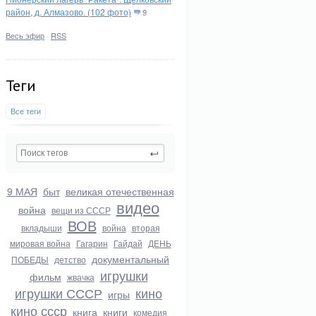
район, д. Алмазово. (102 фото)
9
Весь эфир
·
RSS
Теги
Все теги
9 МАЯ
быт
великая отечественная
видео
война
вещи из СССР
ВОВ
вкладыши
война
вторая
мировая война
Гагарин
Гайдай
ДЕНЬ
документальный
ПОБЕДЫ
детство
игрушки
фильм
жвачка
игрушки СССР
кино
игры
кино ссср
книга
книги
комедия