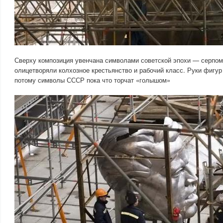
Сверху композиция увенчана символами советской эпохи — серпом
олицетворяли колхозное крестьянство и рабочий класс. Руки фигу
потому символы СССР пока что торчат «голышом»