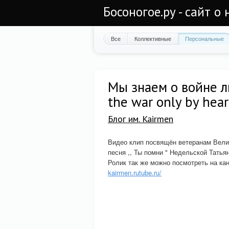
Босоногое.ру - сайт о
Все
Коллективные
Персональные
Мы знаем о войне 
the war only by hear
Блог им. Kairmen
Видео клип посвящён ветеранам Вели
песня ,, Ты помни " Недельской Татья
Ролик так же можно посмотреть на
kairmen.rutube.ru/