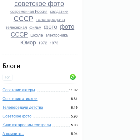
советское фото
современная Россия
солдатики
СССР
телепередача
фото
фото
телесериал
фильм
СССР
школа
электроника
Юмор
1972
1973
Блоги
Топ
Советские актеры
11.02
Советские этикетки
8.61
Телепередачи детства
6.19
Советское фото
5.96
Кино которое мы смотрели
5.08
А помните...
5.04