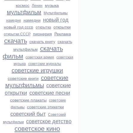
космос
музыка
Ленин
мультфильм
Мультфильмы
новый год
намедни
намедне
новый год ссср
открытки
открытка
пионерия
Реклама
открытки СССР
скачать
скачать книгу
скачать
скачать
мультфильм
фильм
советская армия
советская
музыка
советские журналы
советские игрушки
советские
советские книги
мультфильмы
советские
открытки
советские песни
советские плакаты
советские
советские этикетки
фильмы
советский быт
Советский
советское детство
мультфильм
советское кино