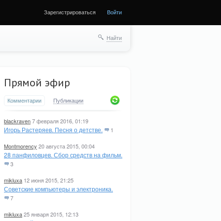
Зарегистрироваться
Войти
ще
Найти
Прямой эфир
Комментарии
Публикации
blackraven
7 февраля 2016, 01:19
Игорь Растеряев. Песня о детстве.
1
Montmorency
20 августа 2015, 00:04
28 панфиловцев. Сбор средств на фильм.
3
mikluxa
12 июня 2015, 21:25
Советские компьютеры и электроника.
7
mikluxa
25 января 2015, 12:13