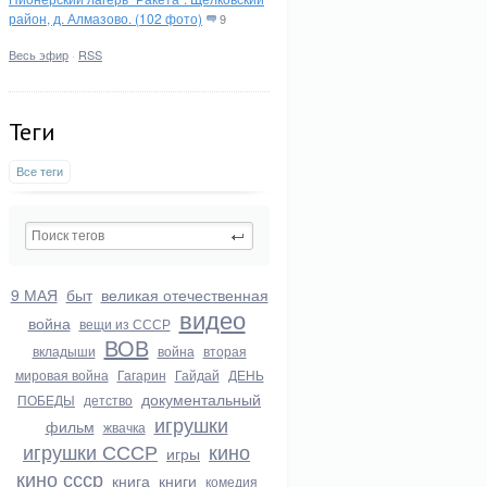
район, д. Алмазово. (102 фото)
9
Весь эфир
·
RSS
Теги
Все теги
9 МАЯ
быт
великая отечественная
видео
война
вещи из СССР
ВОВ
вкладыши
война
вторая
мировая война
Гагарин
Гайдай
ДЕНЬ
документальный
ПОБЕДЫ
детство
игрушки
фильм
жвачка
игрушки СССР
кино
игры
кино ссср
книга
книги
комедия