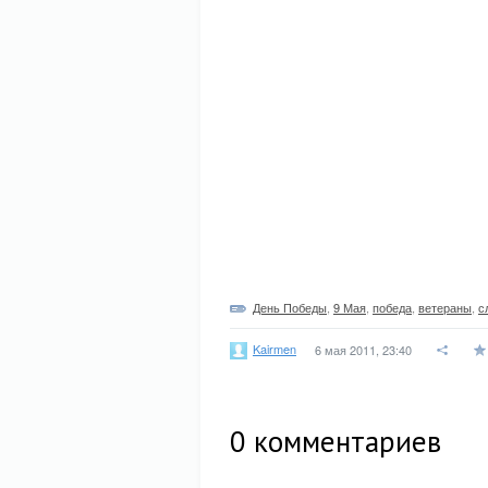
День Победы
,
9 Мая
,
победа
,
ветераны
,
с
Kairmen
6 мая 2011, 23:40
0
комментариев