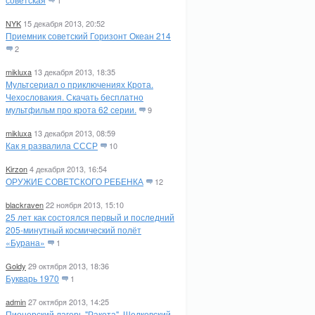
1
NYK
15 декабря 2013, 20:52
Приемник советский Горизонт Океан 214
2
mikluxa
13 декабря 2013, 18:35
Мультсериал о приключениях Крота.
Чехословакия. Скачать бесплатно
мультфильм про крота 62 серии.
9
mikluxa
13 декабря 2013, 08:59
Как я развалила СССР
10
Kirzon
4 декабря 2013, 16:54
ОРУЖИЕ СОВЕТСКОГО РЕБЕНКА
12
blackraven
22 ноября 2013, 15:10
25 лет как состоялся первый и последний
205-минутный космический полёт
«Бурана»
1
Goldy
29 октября 2013, 18:36
Букварь 1970
1
admin
27 октября 2013, 14:25
Пионерский лагерь "Ракета". Щелковский