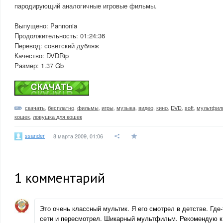
пародирующий аналогичные игровые фильмы.
Выпущено: Pannonia
Продолжительность: 01:24:36
Перевод: советский дубляж
Качество: DVDRip
Размер: 1.37 Gb
скачать
,
бесплатно
,
фильмы
,
игры
,
музыка
,
видео
,
кино
,
DVD
,
soft
,
мультфи
кошек
,
ловушка для кошек
ssander
8 марта 2009, 01:06
1
комментарий
Это очень классный мультик. Я его смотрел в детстве. Где-
сети и пересмотрел. Шикарный мультфильм. Рекомендую к 