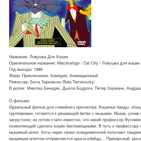
Название: Ловушка Для Кошек
Оригинальное название: Macskafogo / Cat City / Ловушка для кошек
Год выхода: 1986
Жанр: Приключения, Комедия, Анимационный
Режиссер: Бела Терновски /Bela Ternovszky/
В ролях: Миклош Бенедек, Дьюла Бодроги, Питер Хауманн, Андра
О фильме:
Идеальный фильм для семейного просмотра. Кошачьи банды, объе
группировки, готовятся к решающей битве с мышами. Мыши, узнав 
загрустили, но потом стало известно, что некий профессор Фусими
позволяющий сделать кошек беспомощными. В путь к профессору 
мышиный агент. Коты через своих осведомителей получают сведени
мышиным агентом отправляются крысы-убийцы… Прекарсный, рисо