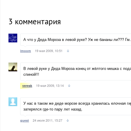
3
комментария
А что у Деда Мороза в левой руке? Уж не бананы ли??? Г
19 мая 2009, 10:51
imoom
В левой руке у Деда Мороза конец от жёлтого мешка с пода
спиной!!!
19 мая 2009, 13:14
veresk
У нас в таком же деде морозе всегда хранилась елочная ги
затерялся где-то пару лет назад.
24 июля 2011, 15:27
guest