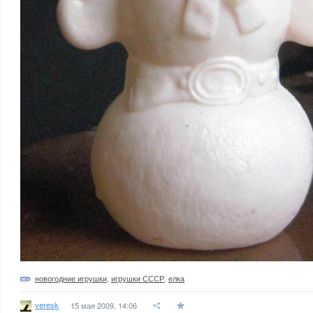
новогодние игрушки
,
игрушки СССР
,
елка
veresk
15 мая 2009, 14:06