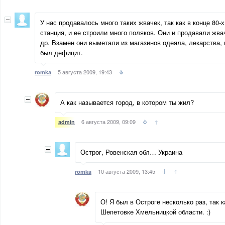
У нас продавалось много таких жвачек, так как в конце 80-
станция, и ее строили много поляков. Они и продавали жв
др. Взамен они выметали из магазинов одеяла, лекарства, п
был дефицит.
5 августа 2009, 19:43
romka
А как называется город, в котором ты жил?
6 августа 2009, 09:09
↑
admin
Острог, Ровенская обл… Украина
10 августа 2009, 13:45
↑
romka
О! Я был в Остроге несколько раз, так 
Шепетовке Хмельницкой области. :)