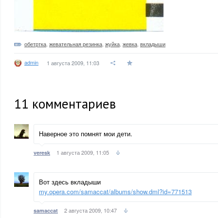
обетртка
,
жевательная резинка
,
жуйка
,
жевка
,
вкладыши
admin
1 августа 2009, 11:03
11
комментариев
Наверное это помнят мои дети.
1 августа 2009, 11:05
veresk
Вот здесь вкладыши
my.opera.com/samaccat/albums/show.dml?id=771513
2 августа 2009, 10:47
samaccat