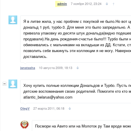
7 ноября 2012, 23:24
↑
admin
Я в литве жила, у нас проблем с покупкой не было.Но вот 
дональд 1 руб, турбо-3. Для меня это было запредельно. А
привезла упаковку из десяти штук дональда(видно подешев
продавали).На день рождения-счастье было!!! Турбо были 
обменивались с мальчиками на вкладыши из ДД. Кстати, ст
позволить себе выкинуть эти коллекции я не могу. Наверн
доставались.
10 августа 2009, 18:13
janatasha
Хочу купить полные коллекции Дональдов и Турбо. Пусть 
детские воспоминания своих родителей. Помогите кто кто м
atlantic_belarus@yahoo.com
27 марта 2011, 06:18
OlegV
Посмори на Авито или на Молоток ру Там вроде мож