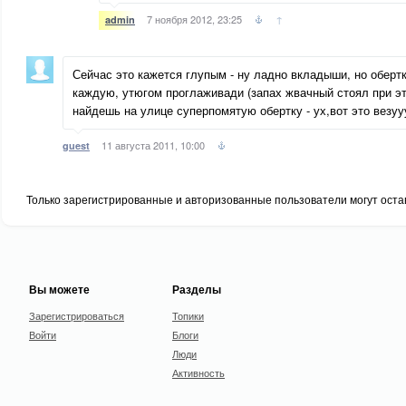
7 ноября 2012, 23:25
↑
admin
Сейчас это кажется глупым - ну ладно вкладыши, но обертк
каждую, утюгом проглаживади (запах жвачный стоял при это
найдешь на улице суперпомятую обертку - ух,вот это везууу
11 августа 2011, 10:00
guest
Только зарегистрированные и авторизованные пользователи могут оста
Вы можете
Разделы
Зарегистрироваться
Топики
Войти
Блоги
Люди
Активность