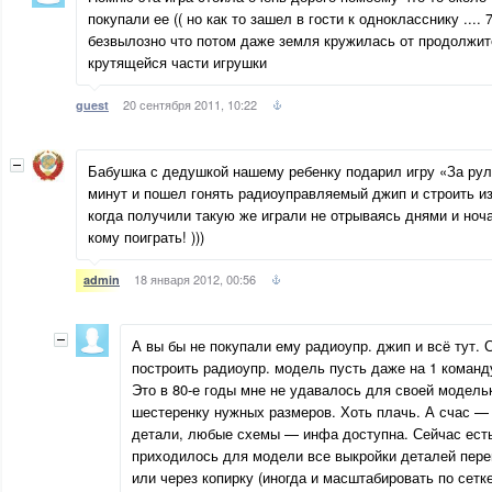
покупали ее (( но как то зашел в гости к однокласснику .... 
безвылозно что потом даже земля кружилась от продолжит
крутящейся части игрушки
20 сентября 2011, 10:22
guest
Бабушка с дедушкой нашему ребенку подарил игру «За руле
минут и пошел гонять радиоуправляемый джип и строить и
когда получили такую же играли не отрываясь днями и ноч
кому поиграть! )))
18 января 2012, 00:56
admin
А вы бы не покупали ему радиоупр. джип и всё тут. 
построить радиоупр. модель пусть даже на 1 команд
Это в 80-е годы мне не удавалось для своей модель
шестеренку нужных размеров. Хоть плачь. А счас 
детали, любые схемы — инфа доступна. Сейчас ест
приходилось для модели все выкройки деталей пере
или через копирку (иногда и масштабировать по сетк