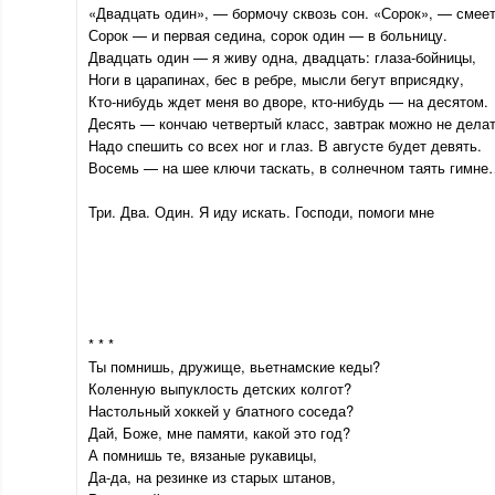
«Двадцать один», — бормочу сквозь сон. «Сорок», — смеет
Сорок — и первая седина, сорок один — в больницу.
Двадцать один — я живу одна, двадцать: глаза-бойницы,
Ноги в царапинах, бес в ребре, мысли бегут вприсядку,
Кто-нибудь ждет меня во дворе, кто-нибудь — на десятом.
Десять — кончаю четвертый класс, завтрак можно не делат
Надо спешить со всех ног и глаз. В августе будет девять.
Восемь — на шее ключи таскать, в солнечном таять гимн
Три. Два. Один. Я иду искать. Господи, помоги мне
* * *
Ты помнишь, дружище, вьетнамские кеды?
Коленную выпуклость детских колгот?
Настольный хоккей у блатного соседа?
Дай, Боже, мне памяти, какой это год?
А помнишь те, вязаные рукавицы,
Да-да, на резинке из старых штанов,