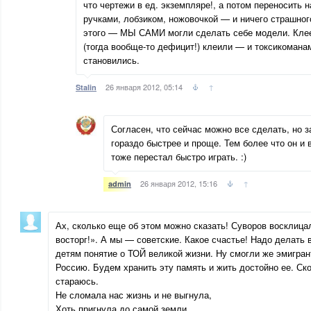
что чертежи в ед. экземпляре!, а потом переносить 
ручками, лобзиком, ножовочкой — и ничего страшно
этого — МЫ САМИ могли сделать себе модели. Кле
(тогда вообще-то дефицит!) клеили — и токсикоманам
становились.
26 января 2012, 05:14
↑
Stalin
Согласен, что сейчас можно все сделать, но з
гораздо быстрее и проще. Тем более что он и
тоже перестал быстро играть. :)
26 января 2012, 15:16
↑
admin
Ах, сколько еще об этом можно сказать! Суворов восклица
восторг!». А мы — советские. Какое счастье! Надо делать 
детям понятие о ТОЙ великой жизни. Ну смогли же эмигран
Россию. Будем хранить эту память и жить достойно ее. Ск
стараюсь.
Не сломала нас жизнь и не выгнула,
Хоть пригнула до самой земли...