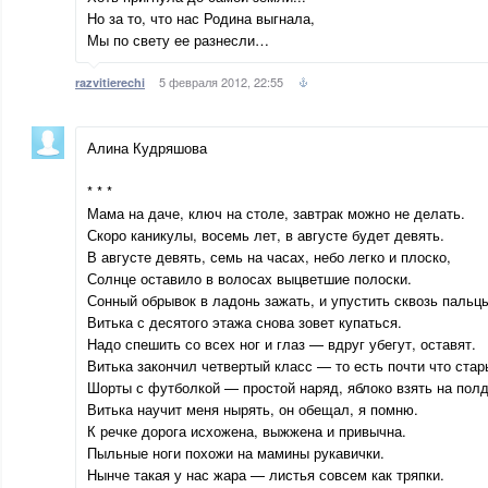
Но за то, что нас Родина выгнала,
Мы по свету ее разнесли…
5 февраля 2012, 22:55
razvitierechi
Алина Кудряшова
* * *
Мама на даче, ключ на столе, завтрак можно не делать.
Скоро каникулы, восемь лет, в августе будет девять.
В августе девять, семь на часах, небо легко и плоско,
Солнце оставило в волосах выцветшие полоски.
Сонный обрывок в ладонь зажать, и упустить сквозь пальц
Витька с десятого этажа снова зовет купаться.
Надо спешить со всех ног и глаз — вдруг убегут, оставят.
Витька закончил четвертый класс — то есть почти что стар
Шорты с футболкой — простой наряд, яблоко взять на полд
Витька научит меня нырять, он обещал, я помню.
К речке дорога исхожена, выжжена и привычна.
Пыльные ноги похожи на мамины рукавички.
Нынче такая у нас жара — листья совсем как тряпки.