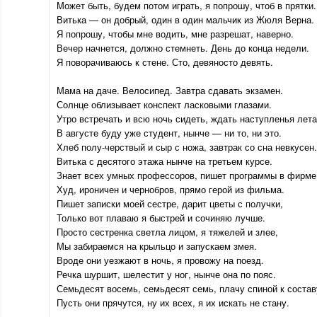
Может быть, будем потом играть, я попрошу, чтоб в прятки.
Витька — он добрый, один в один мальчик из Жюля Верна.
Я попрошу, чтобы мне водить, мне разрешат, наверно.
Вечер начнется, должно стемнеть. День до конца недели.
Я поворачиваюсь к стене. Сто, девяносто девять.
Мама на даче. Велосипед. Завтра сдавать экзамен.
Солнце облизывает конспект ласковыми глазами.
Утро встречать и всю ночь сидеть, ждать наступленья лета
В августе буду уже студент, нынче — ни то, ни это.
Хлеб полу-черствый и сыр с ножа, завтрак со сна невкусен.
Витька с десятого этажа нынче на третьем курсе.
Знает всех умных профессоров, пишет программы в фирме
Худ, ироничен и чернобров, прямо герой из фильма.
Пишет записки моей сестре, дарит цветы с получки,
Только вот плаваю я быстрей и сочиняю лучше.
Просто сестренка светла лицом, я тяжелей и злее,
Мы забираемся на крыльцо и запускаем змея.
Вроде они уезжают в ночь, я провожу на поезд.
Речка шуршит, шелестит у ног, нынче она по пояс.
Семьдесят восемь, семьдесят семь, плачу спиной к состав
Пусть они прячутся, ну их всех, я их искать не стану.