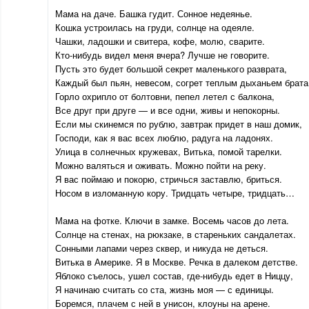
Мама на даче. Башка гудит. Сонное недеянье.
Кошка устроилась на груди, солнце на одеяле.
Чашки, ладошки и свитера, кофе, молю, сварите.
Кто-нибудь видел меня вчера? Лучше не говорите.
Пусть это будет большой секрет маленького разврата,
Каждый был пьян, невесом, согрет теплым дыханьем брата
Горло охрипло от болтовни, пепел летел с балкона,
Все друг при друге — и все одни, живы и непокорны.
Если мы скинемся по рублю, завтрак придет в наш домик,
Господи, как я вас всех люблю, радуга на ладонях.
Улица в солнечных кружевах, Витька, помой тарелки.
Можно валяться и оживать. Можно пойти на реку.
Я вас поймаю и покорю, стричься заставлю, бриться.
Носом в изломанную кору. Тридцать четыре, тридцать…
Мама на фотке. Ключи в замке. Восемь часов до лета.
Солнце на стенах, на рюкзаке, в стареньких сандалетах.
Сонными лапами через сквер, и никуда не деться.
Витька в Америке. Я в Москве. Речка в далеком детстве.
Яблоко съелось, ушел состав, где-нибудь едет в Ниццу,
Я начинаю считать со ста, жизнь моя — с единицы.
Боремся, плачем с ней в унисон, клоуны на арене.