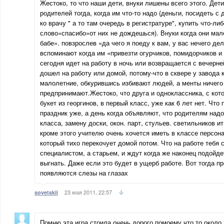
Жестоко, то что наши дети, внуки лишены всего этого. Дет
родителей тогда, когда им что-то надо (деньги, посидеть с 
ко врачу " а то там очередь в регистратуре", купить что-либ
слово«спасибо»от них не дождешься). Внуки когда они мал
бабе». повзрослев «да чего я поеду к вам, у вас нечего дел
вспоминают когда им «привезти огурчиков, помидорчиков и 
сегодня идет на работу в ночь или возвращается с вечерней
дошел на работу или домой, потому-что в сквере у завода 
малолетние, обкурившись избивают людей, а менты ничего
предпринимают.Жестоко, что друга и одноклассника, с кот
букет из георгинов, в первый класс, уже как 6 лет нет. Что 
праздник уже, а день когда объявляют, что родителям надо
класса, замену доски, окон. парт, стульев. светильников ит
кроме этого учителю очень хочется иметь в классе персон
который тихо перекочует домой потом. Что на работе тебя
специалистом, а старьем, и ждут когда же наконец подойдет
выгнать. Даже если это будет в ущерб работе. Вот тогда пр
появляются слезы на глазах
23 мая 2011, 22:57
sovetskii
Помню эта игра стоила очень дорого помоему что то около 