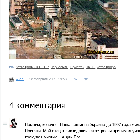
Катастрофы в СССР
,
Чернобыль
,
Припять
,
ЧАЭС
,
катастрофа
GIZZ
12 февраля 2009, 19:58
4
комментария
Помним, конечно. Наша семья на Украине до 1997 года жил
Припяти. Мой отец в ликвидации катастрофы принимал учас
коснулся многих. Не дай Бог…