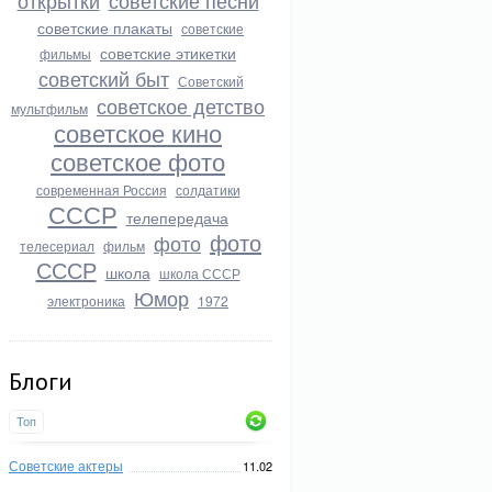
открытки
советские песни
советские плакаты
советские
советские этикетки
фильмы
советский быт
Советский
советское детство
мультфильм
советское кино
советское фото
современная Россия
солдатики
СССР
телепередача
фото
фото
телесериал
фильм
СССР
школа
школа СССР
Юмор
электроника
1972
Блоги
Топ
Советские актеры
11.02