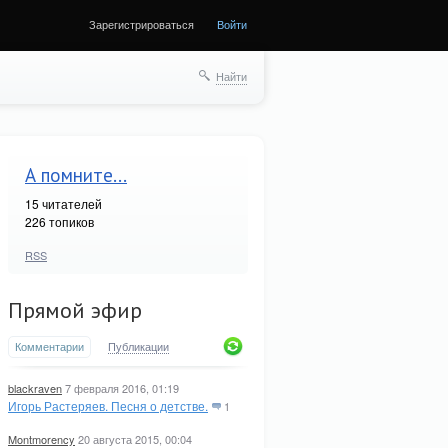
Зарегистрироваться
Войти
ще
Найти
А помните...
15
читателей
226 топиков
RSS
Прямой эфир
Комментарии
Публикации
blackraven
7 февраля 2016, 01:19
Игорь Растеряев. Песня о детстве.
1
Montmorency
20 августа 2015, 00:04