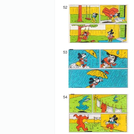
52
53
54