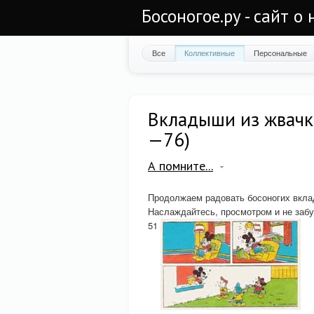
Босоногое.ру - сайт о
Все
Коллективные
Персональные
Вкладыши из жвачки
—76)
А помните...
Продолжаем радовать босоногих вкла
Наслаждайтесь, просмотром и не заб
51