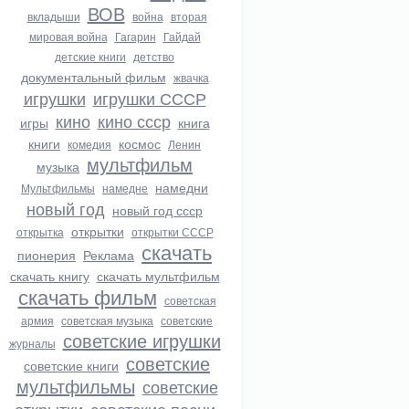
ВОВ
вкладыши
война
вторая
мировая война
Гагарин
Гайдай
детские книги
детство
документальный фильм
жвачка
игрушки
игрушки СССР
кино
кино ссср
игры
книга
книги
космос
комедия
Ленин
мультфильм
музыка
намедни
Мультфильмы
намедне
новый год
новый год ссср
открытки
открытка
открытки СССР
скачать
пионерия
Реклама
скачать книгу
скачать мультфильм
скачать фильм
советская
армия
советская музыка
советские
советские игрушки
журналы
советские
советские книги
мультфильмы
советские