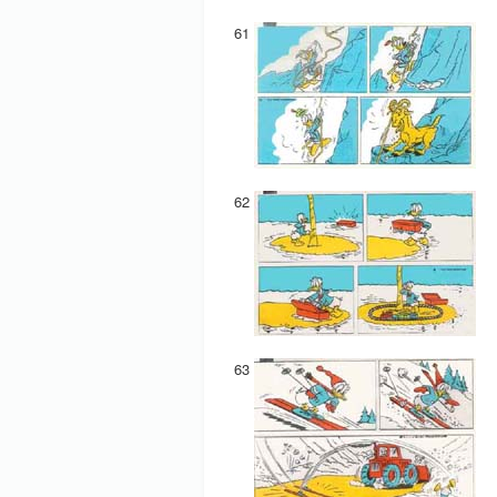
61
62
63