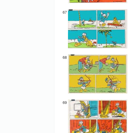
67
68
69