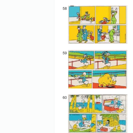
58
59
60