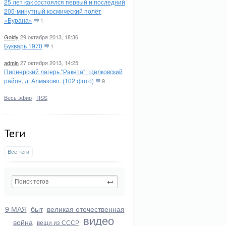
25 лет как состоялся первый и последний
205-минутный космический полёт
«Бурана»
1
Goldy
29 октября 2013, 18:36
Букварь 1970
1
admin
27 октября 2013, 14:25
Пионерский лагерь "Ракета". Щелковский
район, д. Алмазово. (102 фото)
9
Весь эфир
·
RSS
Теги
Все теги
9 МАЯ
быт
великая отечественная
видео
война
вещи из СССР