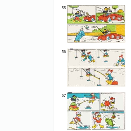
55
56
57