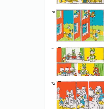
70
71
72