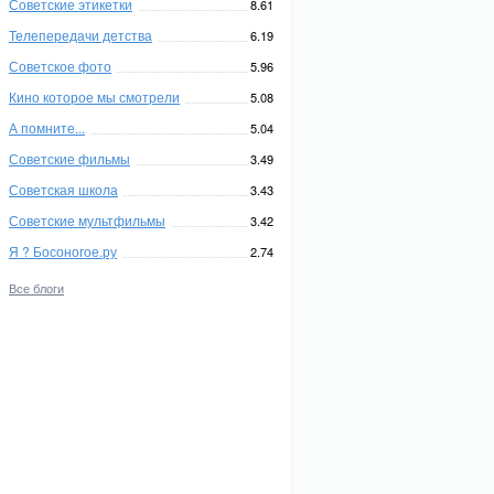
Советские этикетки
8.61
Телепередачи детства
6.19
Советское фото
5.96
Кино которое мы смотрели
5.08
А помните...
5.04
Советские фильмы
3.49
Советская школа
3.43
Советские мультфильмы
3.42
Я ? Босоногое.ру
2.74
Все блоги