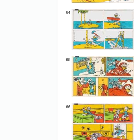
64
65
66