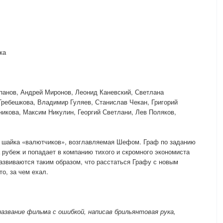
ка
анов, Андрей Миронов, Леонид Каневский, Светлана
ребешкова, Владимир Гуляев, Станислав Чекан, Григорий
икова, Максим Никулин, Георгий Светлани, Лев Поляков,
 шайка «валютчиков», возглавляемая Шефом. Граф по заданию
 рубеж и попадает в компанию тихого и скромного экономиста
звиваются таким образом, что расстаться Графу с новым
о, за чем ехал.
название фильма с ошибкой, написав брильянтовая рука,