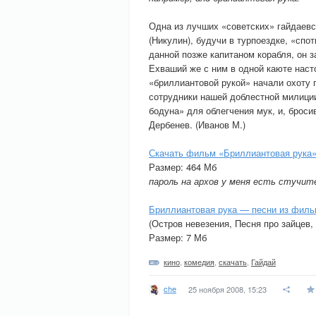
Одна из лучших «советских» гайдаев
(Никулин), будучи в турпоездке, «спот
данной позже капитаном корабля, он з
Ехваший же с ним в одной каюте насто
«бриллиантовой рукой» начали охоту 
сотрудники нашей доблестной милици
бодуна» для облегчения мук, и, броси
Дербенев. (Иванов М.)
Скачать фильм «Бриллиантовая рука»
Размер: 464 Мб
пароль на архов у меня есть стучите
Бриллиантовая рука — песни из филь
(Остров невезения, Песня про зайцев,
Размер: 7 Мб
кино
,
комедия
,
скачать
,
Гайдай
che
25 ноября 2008, 15:23