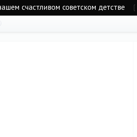
 нашем счастливом советском детстве
е
а