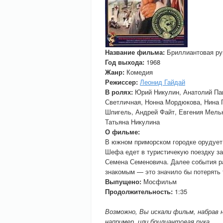
Название фильма:
Бриллиантовая ру
Год выхода:
1968
Жанр:
Комедия
Режиссер:
Леонид Гайдай
В ролях:
Юрий Никулин, Анатолий Пап
Светличная, Нонна Мордюкова, Нина Г
Шпигель, Андрей Файт, Евгения Мельн
Татьяна Никулина
О фильме:
В южном приморском городке орудует
Шефа едет в туристичекую поездку за
Семена Семеновича. Далее события ра
знакомым — это значило бы потерять т
Выпущено:
Мосфильм
Продолжительность:
1:35
Возможно, Вы искали фильм, набрав 
например, или брилиантовая рука.