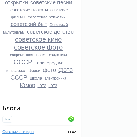
открытки
советские песни
советские плакаты
советские
советские этикетки
фильмы
советский быт
Советский
советское детство
мультфильм
советское кино
советское фото
современная Россия
солдатики
СССР
телепередача
фото
фото
телесериал
фильм
СССР
школа
электроника
Юмор
1972
1973
Блоги
Топ
Советские актеры
11.02