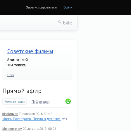
Зарегистрироваться
Войти
ще
Найти
Советские фильмы
8
читателей
134 топика
RSS
Прямой эфир
Комментарии
Публикации
blackraven
7 февраля 2016, 01:19
Игорь Растеряев. Песня о детстве.
1
Montmorency
20 августа 2015, 00:04