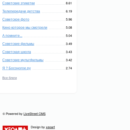
Советские этикетки
8.61
Телепередачи детства
6.19
Советское фото
5.96
Кино которое мы смотрели
5.08
А помните...
5.04
Советские фильмы
3.49
Советская школа
3.43
Советские мультфильмы
3.42
Я ? Босоногое.ру
2.74
Все блоги
© Powered by
LiveStreet CMS
Design by
xeoart