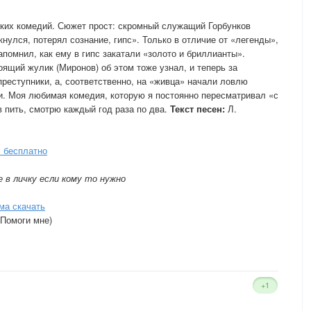
ских комедий. Сюжет прост: скромный служащий Горбунков
кнулся, потерял сознание, гипс». Только в отличие от «легенды»,
апомнил, как ему в гипс закатали «золото и бриллианты».
ящий жулик (Миронов) об этом тоже узнал, и теперь за
преступники, а, соответственно, на «живца» начали ловлю
и. Моя любимая комедия, которую я постоянно пересматривал «с
в пить, смотрю каждый год раза по два.
Текст песен:
Л.
 бесплатно
 в личку если кому то нужно
ма скачать
 Помоги мне)
+1