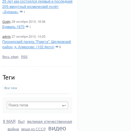
25 лет как состоялся первый и последний
205-минутный космический полёт
«Бурана»
1
Goldy
29 октября 2013, 18:36
Букварь 1970
1
admin
27 октября 2013, 14:25
Пионерский лагерь "Ракета". Щелковский
район, д. Алмазово. (102 фото)
9
Весь эфир
·
RSS
Теги
Все теги
9 МАЯ
быт
великая отечественная
видео
война
вещи из СССР