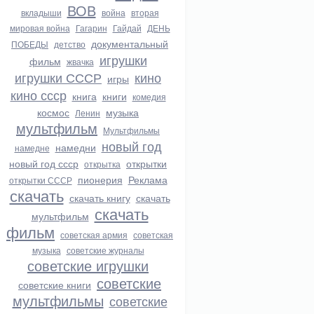
ВОВ
вкладыши
война
вторая
мировая война
Гагарин
Гайдай
ДЕНЬ
документальный
ПОБЕДЫ
детство
игрушки
фильм
жвачка
игрушки СССР
кино
игры
кино ссср
книга
книги
комедия
космос
музыка
Ленин
мультфильм
Мультфильмы
новый год
намедни
намедне
новый год ссср
открытки
открытка
пионерия
Реклама
открытки СССР
скачать
скачать книгу
скачать
скачать
мультфильм
фильм
советская армия
советская
музыка
советские журналы
советские игрушки
советские
советские книги
мультфильмы
советские