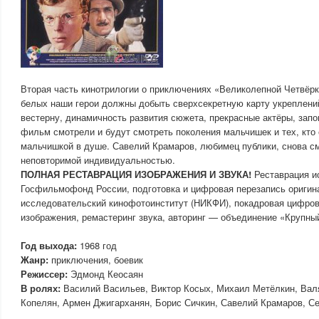
Вторая часть кинотрилогии о приключениях «Великолепной Четвёрки
белых наши герои должны добыть сверхсекретную карту укреплени
вестерну, динамичность развития сюжета, прекрасные актёры, зап
фильм смотрели и будут смотреть поколения мальчишек и тех, кто
мальчишкой в душе. Савелий Крамаров, любимец публики, снова с
неповторимой индивидуальностью.
ПОЛНАЯ РЕСТАВРАЦИЯ ИЗОБРАЖЕНИЯ И ЗВУКА!
Реставрация и
Госфильмофонд России, подготовка и цифровая перезапись ориги
исследовательский кинофотоинститут (НИКФИ), покадровая цифров
изображения, ремастеринг звука, авторинг — объединение «Крупны
Год выхода:
1968 год
Жанр:
приключения, боевик
Режиссер:
Эдмонд Кеосаян
В ролях:
Василий Васильев, Виктор Косых, Михаил Метёлкин, Ва
Копелян, Армен Джигарханян, Борис Сичкин, Савелий Крамаров, С