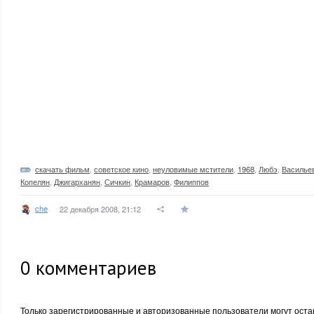
скачать фильм
,
советское кино
,
неуловимые мстители
,
1968
,
Любэ
,
Василье
Копелян
,
Джигарханян
,
Сичкин
,
Крамаров
,
Филиппов
che
22 декабря 2008, 21:12
0
комментариев
Только зарегистрированные и авторизованные пользователи могут оста