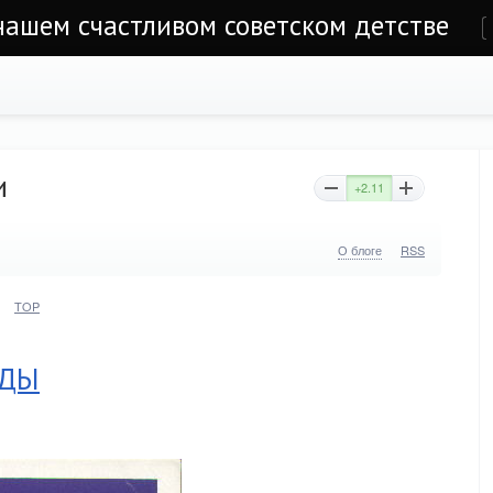
 нашем счастливом советском детстве
е
и
+2.11
О блоге
RSS
TOP
ЕДЫ