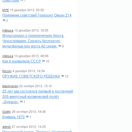
1
NYK
15 декабря 2013, 20:52
Приемник советский Горизонт Океан 214
2
mikluxa
13 декабря 2013, 18:35
Мультсериал о приключениях Крота.
Чехословакия. Скачать бесплатно
мультфильм про крота 62 серии.
9
mikluxa
13 декабря 2013, 08:59
Как я развалила СССР
10
Kirzon
4 декабря 2013, 16:54
ОРУЖИЕ СОВЕТСКОГО РЕБЕНКА
12
blackraven
22 ноября 2013, 15:10
25 лет как состоялся первый и последний
205-минутный космический полёт
«Бурана»
1
Goldy
29 октября 2013, 18:36
Букварь 1970
1
admin
27 октября 2013, 14:25
Пионерский лагерь "Ракета". Щелковский