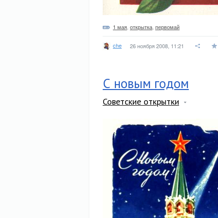
1 мая
,
открытка
,
первомай
che
26 ноября 2008, 11:21
С новым годом
Советские открытки