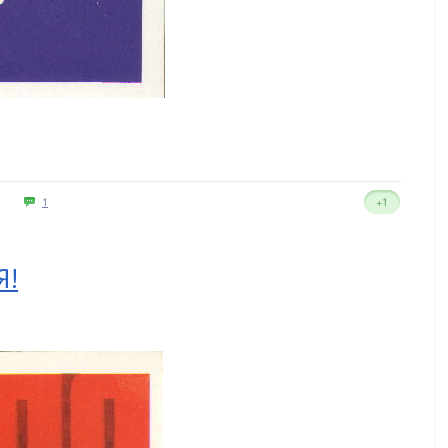
1
+1
Я!