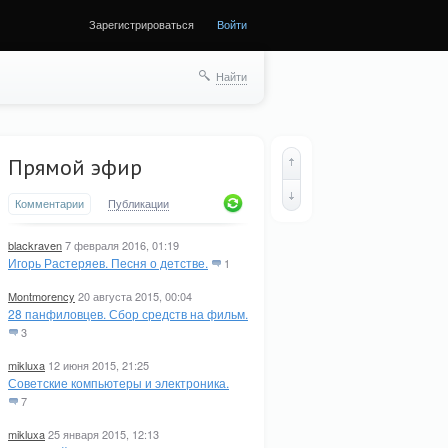
Зарегистрироваться
Войти
ще
Найти
Прямой эфир
Комментарии
Публикации
blackraven
7 февраля 2016, 01:19
Игорь Растеряев. Песня о детстве.
1
Montmorency
20 августа 2015, 00:04
28 панфиловцев. Сбор средств на фильм.
3
mikluxa
12 июня 2015, 21:25
Советские компьютеры и электроника.
7
mikluxa
25 января 2015, 12:13