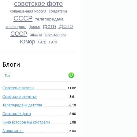
советское фото
современная Россия
солдатики
СССР
телепередача
фото
фото
телесериал
фильм
СССР
школа
электроника
Юмор
1972
1973
Блоги
Топ
Советские актеры
11.02
Советские этикетки
8.61
Телепередачи детства
6.19
Советское фото
5.96
Кино которое мы смотрели
5.08
А помните...
5.04