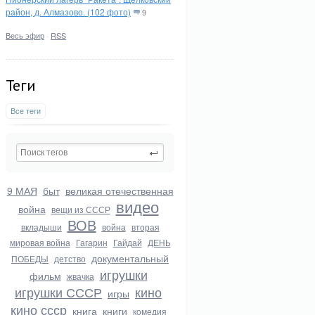
район, д. Алмазово. (102 фото)
9
Весь эфир
·
RSS
Теги
Все теги
9 МАЯ
быт
великая отечественная
видео
война
вещи из СССР
ВОВ
вкладыши
война
вторая
мировая война
Гагарин
Гайдай
ДЕНЬ
документальный
ПОБЕДЫ
детство
игрушки
фильм
жвачка
игрушки СССР
кино
игры
кино ссср
книга
книги
комедия