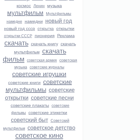
космос
музыка
Ленин
мультфильм
Мультфильмы
новый год
намедни
намедне
новый год ссср
открытки
открытка
пионерия
Реклама
открытки СССР
скачать
скачать книгу
скачать
скачать
мультфильм
фильм
советская армия
советская
музыка
советские журналы
советские игрушки
советские
советские книги
мультфильмы
советские
открытки
советские песни
советские плакаты
советские
советские этикетки
фильмы
советский быт
Советский
советское детство
мультфильм
советское кино