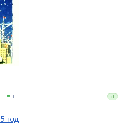
1
+1
5 год