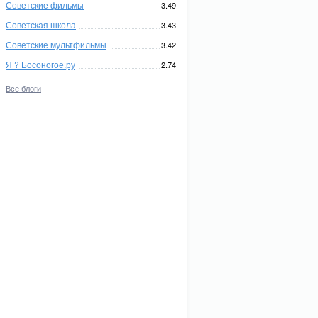
Советские фильмы
3.49
Советская школа
3.43
Советские мультфильмы
3.42
Я ? Босоногое.ру
2.74
Все блоги