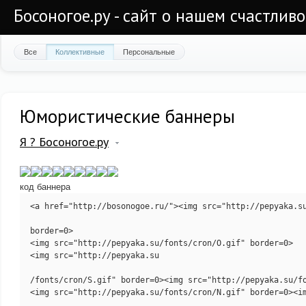
Босоногое.ру - сайт о нашем счастлив
Все
Коллективные
Персональные
Юмористические баннеры
Я ? Босоногое.ру
код баннера
<a href="http://bosonogoe.ru/"><img src="http://pepyaka.su
border=0>

<img src="http://pepyaka.su/fonts/cron/O.gif" border=0>

<img src="http://pepyaka.su

/fonts/cron/S.gif" border=0><img src="http://pepyaka.su/fo
<img src="http://pepyaka.su/fonts/cron/N.gif" border=0><im