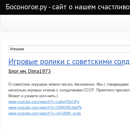
Босоногое.ру - сайт о нашем счастлив
Игровые ролики с советскими сол
Блог им. Dima1973
О советских игрушках можно писать бесконечно. Мы с товарищами
несколько игровых клипов с солдатиками СССР. Приятного просмот
Может и узнаете кого-нить:)
www.youtube.com/watch?v=Lwbq7f3xUFg
www.youtube.com/watch?v=CWjERXJakPk
www.youtube.com/watch?v=gX1AM5_ovdo