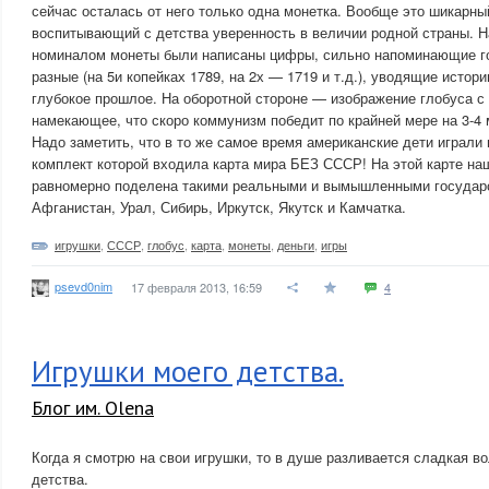
сейчас осталась от него только одна монетка. Вообще это шикарны
воспитывающий с детства уверенность в величии родной страны. Н
номиналом монеты были написаны цифры, сильно напоминающие го
разные (на 5и копейках 1789, на 2х — 1719 и т.д.), уводящие исто
глубокое прошлое. На оборотной стороне — изображение глобуса с
намекающее, что скоро коммунизм победит по крайней мере на 3-4 
Надо заметить, что в то же самое время американские дети играли 
комплект которой входила карта мира БЕЗ СССР! На этой карте на
равномерно поделена такими реальными и вымышленными государс
Афганистан, Урал, Сибирь, Иркутск, Якутск и Камчатка.
игрушки
,
СССР
,
глобус
,
карта
,
монеты
,
деньги
,
игры
psevd0nim
17 февраля 2013, 16:59
4
Игрушки моего детства.
Блог им. Olena
Когда я смотрю на свои игрушки, то в душе разливается сладкая в
детства.