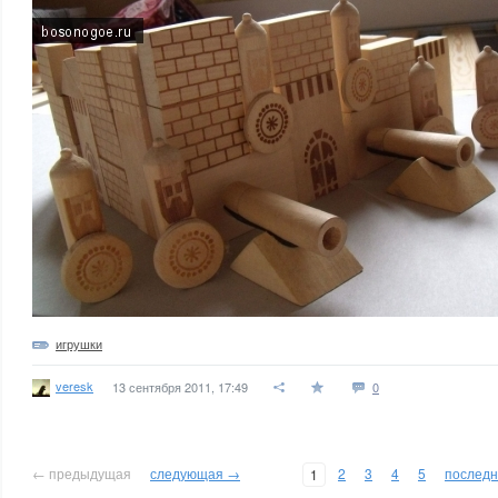
игрушки
veresk
13 сентября 2011, 17:49
0
← предыдущая
следующая →
2
3
4
5
послед
1