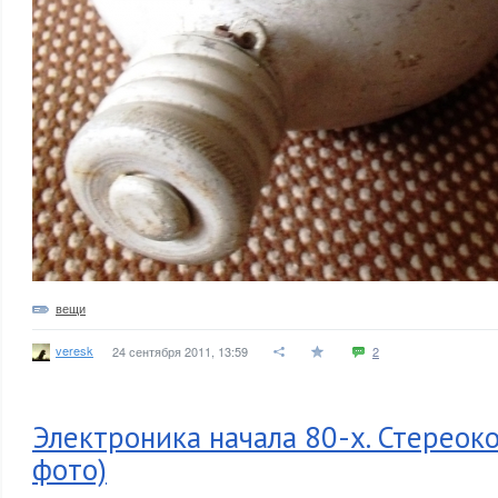
вещи
veresk
24 сентября 2011, 13:59
2
Электроника начала 80-х. Стереок
фото)