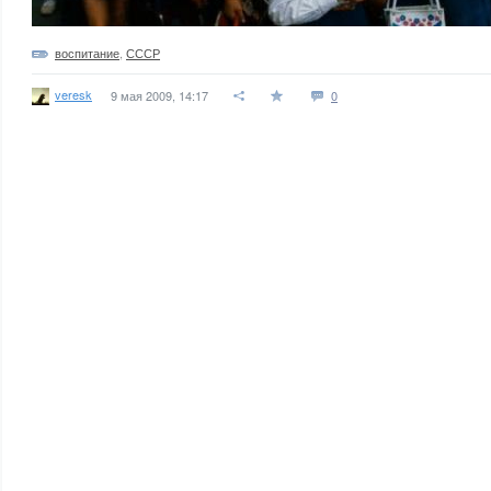
воспитание
,
СССР
veresk
9 мая 2009, 14:17
0