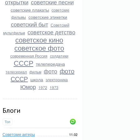
открытки
советские песни
советские плакаты
советские
советские этикетки
фильмы
советский быт
Советский
советское детство
мультфильм
советское кино
советское фото
современная Россия
солдатики
СССР
телепередача
фото
фото
телесериал
фильм
СССР
школа
электроника
Юмор
1972
1973
Блоги
Топ
Советские актеры
11.02