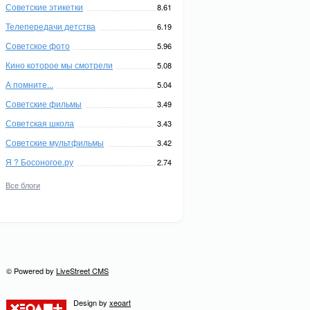
Советские этикетки
8.61
Телепередачи детства
6.19
Советское фото
5.96
Кино которое мы смотрели
5.08
А помните...
5.04
Советские фильмы
3.49
Советская школа
3.43
Советские мультфильмы
3.42
Я ? Босоногое.ру
2.74
Все блоги
© Powered by
LiveStreet CMS
Design by
xeoart