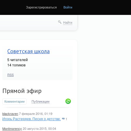
Зарегистрироваться
Войти
ще
Найти
Советская школа
5
читателей
14 топиков
RSS
Прямой эфир
Комментарии
Публикации
blackraven
7 февраля 2016, 01:19
Игорь Растеряев. Песня о детстве.
1
Montmorency
20 августа 2015, 00:04