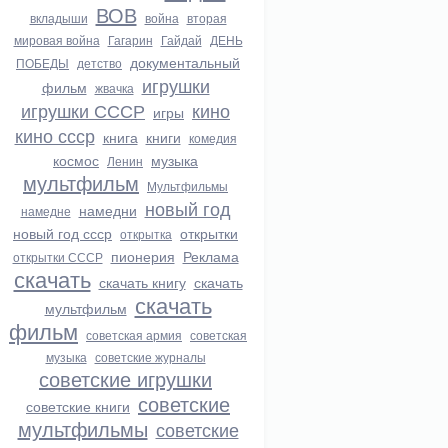
ВОВ
вкладыши
война
вторая
мировая война
Гагарин
Гайдай
ДЕНЬ
документальный
ПОБЕДЫ
детство
игрушки
фильм
жвачка
игрушки СССР
кино
игры
кино ссср
книга
книги
комедия
космос
музыка
Ленин
мультфильм
Мультфильмы
новый год
намедни
намедне
новый год ссср
открытки
открытка
пионерия
Реклама
открытки СССР
скачать
скачать книгу
скачать
скачать
мультфильм
фильм
советская армия
советская
музыка
советские журналы
советские игрушки
советские
советские книги
мультфильмы
советские