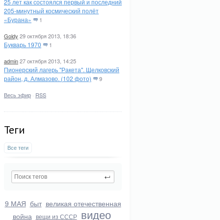
25 лет как состоялся первый и последний
205-минутный космический полёт
«Бурана»
1
Goldy
29 октября 2013, 18:36
Букварь 1970
1
admin
27 октября 2013, 14:25
Пионерский лагерь "Ракета". Щелковский
район, д. Алмазово. (102 фото)
9
Весь эфир
·
RSS
Теги
Все теги
9 МАЯ
быт
великая отечественная
видео
война
вещи из СССР