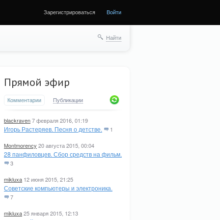
Зарегистрироваться
Войти
ще
Найти
Прямой эфир
Комментарии
Публикации
blackraven
7 февраля 2016, 01:19
Игорь Растеряев. Песня о детстве.
1
Montmorency
20 августа 2015, 00:04
28 панфиловцев. Сбор средств на фильм.
3
mikluxa
12 июня 2015, 21:25
Советские компьютеры и электроника.
7
mikluxa
25 января 2015, 12:13