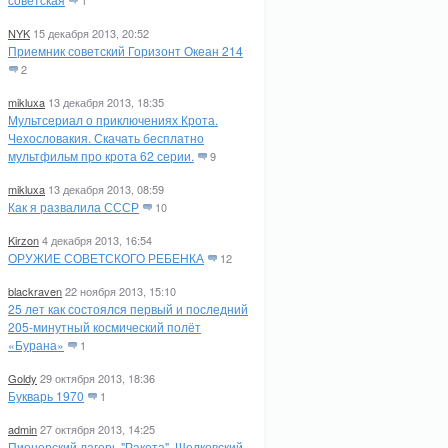
1
NYK
15 декабря 2013, 20:52
Приемник советский Горизонт Океан 214
2
mikluxa
13 декабря 2013, 18:35
Мультсериал о приключениях Крота.
Чехословакия. Скачать бесплатно
мультфильм про крота 62 серии.
9
mikluxa
13 декабря 2013, 08:59
Как я развалила СССР
10
Kirzon
4 декабря 2013, 16:54
ОРУЖИЕ СОВЕТСКОГО РЕБЕНКА
12
blackraven
22 ноября 2013, 15:10
25 лет как состоялся первый и последний
205-минутный космический полёт
«Бурана»
1
Goldy
29 октября 2013, 18:36
Букварь 1970
1
admin
27 октября 2013, 14:25
Пионерский лагерь "Ракета". Щелковский