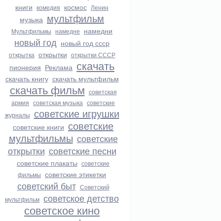
книги
космос
комедия
Ленин
мультфильм
музыка
намедни
Мультфильмы
намедне
новый год
новый год ссср
открытки
открытка
открытки СССР
скачать
пионерия
Реклама
скачать книгу
скачать мультфильм
скачать фильм
советская
армия
советская музыка
советские
советские игрушки
журналы
советские
советские книги
мультфильмы
советские
открытки
советские песни
советские плакаты
советские
советские этикетки
фильмы
советский быт
Советский
советское детство
мультфильм
советское кино