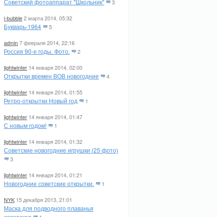
Советский фотоаппарат "Школьник"
3
i-bubble
2 марта 2014, 05:32
Букварь-1964
5
admin
7 февраля 2014, 22:16
Россия 90-е годы. Фото.
2
lightwinter
14 января 2014, 02:00
Открытки времен ВОВ новогодние
4
lightwinter
14 января 2014, 01:55
Ретро-открытки Новый год
1
lightwinter
14 января 2014, 01:47
С новым годом!
1
lightwinter
14 января 2014, 01:32
Советские новогодние игрушки (25 фото)
3
lightwinter
14 января 2014, 01:21
Новогодние советские открытки.
1
NYK
15 декабря 2013, 21:01
Маска для подводного плаванья
советская