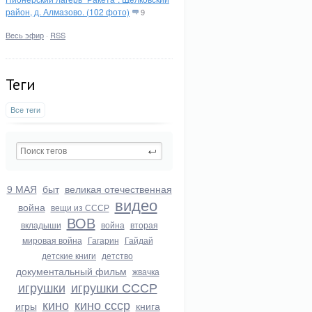
район, д. Алмазово. (102 фото)
9
Весь эфир
·
RSS
Теги
Все теги
9 МАЯ
быт
великая отечественная
видео
война
вещи из СССР
ВОВ
вкладыши
война
вторая
мировая война
Гагарин
Гайдай
детские книги
детство
документальный фильм
жвачка
игрушки
игрушки СССР
кино
кино ссср
игры
книга