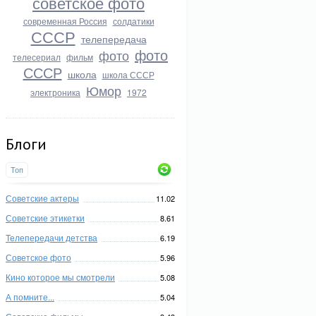
советское фото
современная Россия
солдатики
СССР
телепередача
фото
фото
телесериал
фильм
СССР
школа
школа СССР
Юмор
электроника
1972
Блоги
Топ
Советские актеры
11.02
Советские этикетки
8.61
Телепередачи детства
6.19
Советское фото
5.96
Кино которое мы смотрели
5.08
А помните...
5.04