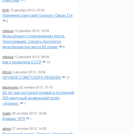
1
NYK
15 декабря 2013, 20:52
Приемник советский Горизонт Океан 214
2
mikluxa
13 декабря 2013, 18:35
Мультсериал о приключениях Крота.
Чехословакия. Скачать бесплатно
мультфильм про крота 62 серии.
9
mikluxa
13 декабря 2013, 08:59
Как я развалила СССР
10
Kirzon
4 декабря 2013, 16:54
ОРУЖИЕ СОВЕТСКОГО РЕБЕНКА
12
blackraven
22 ноября 2013, 15:10
25 лет как состоялся первый и последний
205-минутный космический полёт
«Бурана»
1
Goldy
29 октября 2013, 18:36
Букварь 1970
1
admin
27 октября 2013, 14:25
Пионерский лагерь "Ракета". Щелковский