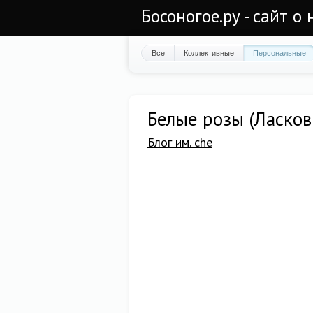
Босоногое.ру - сайт о
Все
Коллективные
Персональные
Белые розы (Ласко
Блог им. che