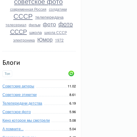
советское фото
современная Россия
солдатики
СССР
телепередача
фото
фото
телесериал
фильм
СССР
школа
школа СССР
Юмор
электроника
1972
Блоги
Топ
Советские актеры
11.02
Советские этикетки
8.61
Телепередачи детства
6.19
Советское фото
5.96
Кино которое мы смотрели
5.08
А помните...
5.04