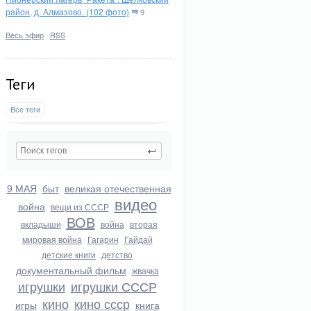
район, д. Алмазово. (102 фото)
9
Весь эфир
·
RSS
Теги
Все теги
9 МАЯ
быт
великая отечественная
видео
война
вещи из СССР
ВОВ
вкладыши
война
вторая
мировая война
Гагарин
Гайдай
детские книги
детство
документальный фильм
жвачка
игрушки
игрушки СССР
кино
кино ссср
игры
книга