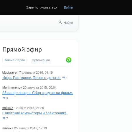
Зарегистрироваться
Войти
ще
Найти
Прямой эфир
Комментарии
Публикации
blackraven
7 февраля 2016, 01:19
Игорь Растеряев. Песня о детстве.
1
Montmorency
20 августа 2015, 00:04
28 панфиловцев. Сбор средств на фильм.
3
mikluxa
12 июня 2015, 21:25
Советские компьютеры и электроника.
7
mikluxa
25 января 2015, 12:13