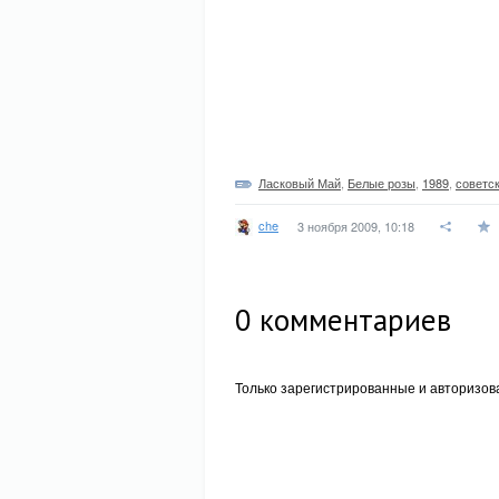
Ласковый Май
,
Белые розы
,
1989
,
советс
che
3 ноября 2009, 10:18
0
комментариев
Только зарегистрированные и авторизов