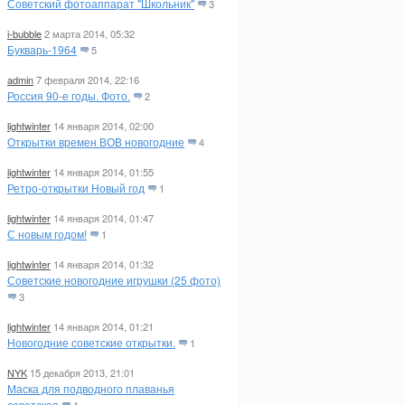
Советский фотоаппарат "Школьник"
3
i-bubble
2 марта 2014, 05:32
Букварь-1964
5
admin
7 февраля 2014, 22:16
Россия 90-е годы. Фото.
2
lightwinter
14 января 2014, 02:00
Открытки времен ВОВ новогодние
4
lightwinter
14 января 2014, 01:55
Ретро-открытки Новый год
1
lightwinter
14 января 2014, 01:47
С новым годом!
1
lightwinter
14 января 2014, 01:32
Советские новогодние игрушки (25 фото)
3
lightwinter
14 января 2014, 01:21
Новогодние советские открытки.
1
NYK
15 декабря 2013, 21:01
Маска для подводного плаванья
советская