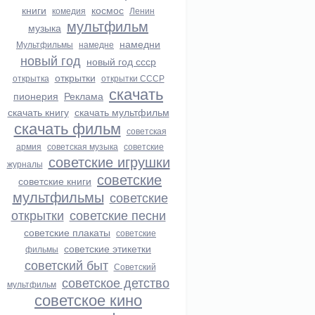
книги
космос
комедия
Ленин
мультфильм
музыка
намедни
Мультфильмы
намедне
новый год
новый год ссср
открытки
открытка
открытки СССР
скачать
пионерия
Реклама
скачать книгу
скачать мультфильм
скачать фильм
советская
армия
советская музыка
советские
советские игрушки
журналы
советские
советские книги
мультфильмы
советские
открытки
советские песни
советские плакаты
советские
советские этикетки
фильмы
советский быт
Советский
советское детство
мультфильм
советское кино