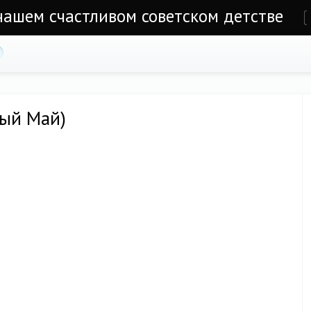
 нашем счастливом советском детстве
е
вый Май)