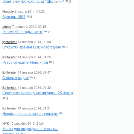
Советский фотоаппарат "Школьник"
3
i-bubble
2 марта 2014, 05:32
Букварь-1964
5
admin
7 февраля 2014, 22:16
Россия 90-е годы. Фото.
2
lightwinter
14 января 2014, 02:00
Открытки времен ВОВ новогодние
4
lightwinter
14 января 2014, 01:55
Ретро-открытки Новый год
1
lightwinter
14 января 2014, 01:47
С новым годом!
1
lightwinter
14 января 2014, 01:32
Советские новогодние игрушки (25 фото)
3
lightwinter
14 января 2014, 01:21
Новогодние советские открытки.
1
NYK
15 декабря 2013, 21:01
Маска для подводного плаванья
советская