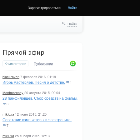
Зарегистрироваться
Войти
ще
Найти
Прямой эфир
Комментарии
Публикации
blackraven
7 февраля 2016, 01:19
Игорь Растеряев. Песня о детстве.
1
Montmorency
20 августа 2015, 00:04
28 панфиловцев. Сбор средств на фильм.
3
mikluxa
12 июня 2015, 21:25
Советские компьютеры и электроника.
7
mikluxa
25 января 2015, 12:13