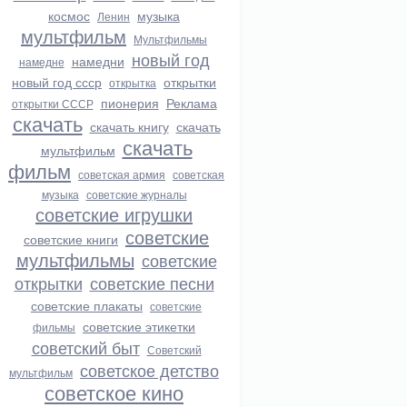
космос
музыка
Ленин
мультфильм
Мультфильмы
новый год
намедни
намедне
новый год ссср
открытки
открытка
пионерия
Реклама
открытки СССР
скачать
скачать книгу
скачать
скачать
мультфильм
фильм
советская армия
советская
музыка
советские журналы
советские игрушки
советские
советские книги
мультфильмы
советские
открытки
советские песни
советские плакаты
советские
советские этикетки
фильмы
советский быт
Советский
советское детство
мультфильм
советское кино