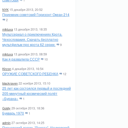
1
NYK
15 декабря 2013, 20:52
Приемник советский Горизонт Океан 214
2
mikluxa
13 декабря 2013, 18:35
Мультсериал о приключениях Крота.
Чехословакия. Скачать бесплатно
мультфильм про крота 62 серии.
9
mikluxa
13 декабря 2013, 08:59
Как я развалила СССР
10
Kirzon
4 декабря 2013, 16:54
ОРУЖИЕ СОВЕТСКОГО РЕБЕНКА
12
blackraven
22 ноября 2013, 15:10
25 лет как состоялся первый и последний
205-минутный космический полёт
«Бурана»
1
Goldy
29 октября 2013, 18:36
Букварь 1970
1
admin
27 октября 2013, 14:25
Пионерский лагерь "Ракета". Щелковский