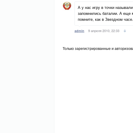
А у нас игру в точки называл
запомнились баталии. А еще м
помните, как в Звездном часе
9 апреля 2010, 22:33
admin
Только зарегистрированные и авторизов