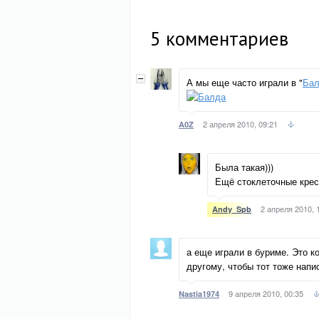
5
комментариев
А мы еще часто играли в "
Ба
2 апреля 2010, 09:21
A0Z
Была такая)))
Ещё стоклеточные крес
2 апреля 2010, 
Andy_Spb
а еще играли в буриме. Это к
другому, чтобы тот тоже напи
9 апреля 2010, 00:35
Nastia1974