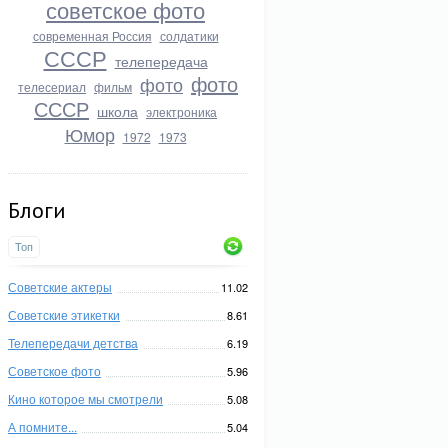
советское фото
современная Россия
солдатики
СССР
телепередача
фото
фото
телесериал
фильм
СССР
школа
электроника
Юмор
1972
1973
Блоги
Топ
Советские актеры
11.02
Советские этикетки
8.61
Телепередачи детства
6.19
Советское фото
5.96
Кино которое мы смотрели
5.08
А помните...
5.04