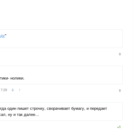
лду
"
0
тики- нолики.
17:29
↑
0
огда один пишет строчку, сворачивает бумагу, и передает
сал, ну и так далее…
+1