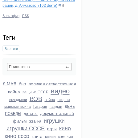
район, д. Алмазово. (102 фото)
9
Весь эфир
·
RSS
Теги
Все теги
9 МАЯ
быт
великая отечественная
видео
война
вещи из СССР
ВОВ
вкладыши
война
вторая
мировая война
Гагарин
Гайдай
ДЕНЬ
документальный
ПОБЕДЫ
детство
игрушки
фильм
жвачка
игрушки СССР
кино
игры
кино ссср
книга
книги
комедия