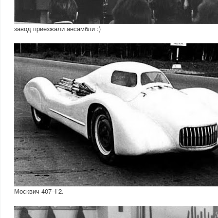
завод приезжали ансамбли :)
Москвич 407–Г2.