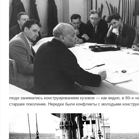
люди занимались конструированием кузовов — как видно, в 50–х н
старшее поколение. Нередки были конфликты с молодыми конструк