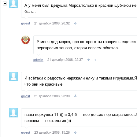
А у меня был Дедушка Мороз.только в красной шубкеюи не 
был…
21 декабря 2008, 20:32
guest
У меня дед мороз, про которого ты говоришь еще ес
перекрасил заново, старая совсем облезла.
21 декабря 2008, 22:37
↑
admin
И всётаки с радостью наряжали елку и такими игрушками.Я
что они не красивые!
21 декабря 2008, 23:30
guest
наша верхушка-11 ))) и 3,4,5 — все до сих пор сохранилось!
вешаем — ностальгия )))
23 декабря 2008, 15:26
guest