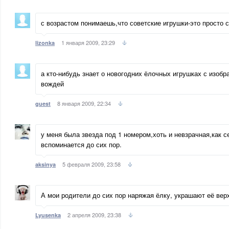
с возрастом понимаешь,что советские игрушки-это просто су
1 января 2009, 23:29
lizonka
а кто-нибудь знает о новогодних ёлочных игрушках с изоб
вождей
8 января 2009, 22:34
guest
у меня была звезда под 1 номером,хоть и невзрачная,как с
вспоминается до сих пор.
5 февраля 2009, 23:58
aksinya
А мои родители до сих пор наряжая ёлку, украшают её вер
2 апреля 2009, 23:38
Lyusenka