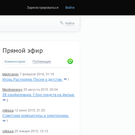
Зарегистрироваться
Войти
ще
Найти
Прямой эфир
Комментарии
Публикации
blackraven
7 февраля 2016, 01:19
Игорь Растеряев. Песня о детстве.
1
Montmorency
20 августа 2015, 00:04
28 панфиловцев. Сбор средств на фильм.
3
mikluxa
12 июня 2015, 21:25
Советские компьютеры и электроника.
7
mikluxa
25 января 2015, 12:13