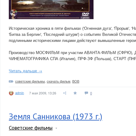
Историческая хроника в пяти фильмах ('Огненная дуга', 'Прорыв', 'Н
'Битва за Берлин', 'Последний штурм') о событиях Великой Отечест
подлинными историческими лицами действуют вымышленные герои
Производство МОСФИЛЬМ при участии АВАНТА-ФИЛЬМ (СФРЮ),
ЧИНЕМАТОГРАФИКА СПА (Италия), ПРФ-ЗФ (Польша), СТАРТ (ПНР
Читать дальше →
советские фильмы
,
скачать фильм
,
ВОВ
admin
7 мая 2009, 13:26
0
Земля Санникова (1973 г.)
Советские фильмы