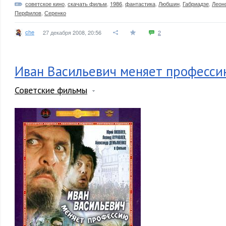
советское кино
,
скачать фильм
,
1986
,
фантастика
,
Любшин
,
Габриадзе
,
Леон
Перфилов
,
Серенко
che
27 декабря 2008, 20:56
2
Иван Васильевич меняет профессию
Советские фильмы