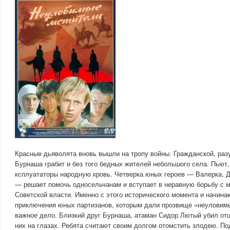
Красные дьяволята вновь вышли на тропу войны. Гражданской, ра
Бурнаша грабит и без того бедных жителей небольшого села. Пьют,
ксплуататоры народную кровь. Четверка юных героев — Валерка, Д
— решает помочь односельчанам и вступает в неравную борьбу с 
Советской власти. Именно с этого исторического момента и начин
приключения юных партизанов, которым дали прозвище «неуловимы
важное дело. Близкий друг Бурнаша, атаман Сидор Лютый убил отц
них на глазах. Ребята считают своим долгом отомстить злодею. По