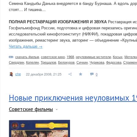
Семена Кандыбы Данька внедряется в банду Бурнаша. А вдоль дор
стоят… И тишина…
ПОЛНАЯ РЕСТАВРАЦИЯ ИЗОБРАЖЕНИЯ И ЗВУКА
Реставрация и
Госфильмофонд России, подготовка и цифровая перезапись ориги
исследовательский кинофотоинститут (НИКФИ), покадровая цифров
изображения, ремастеринг звука, авторинг — объединение «Крупны
Читать дальше →
скачать фильм
,
советское кино
,
1968
,
неуловимые мстители
,
Косых
,
Метелк
Свердлин
,
Копелян
,
Трещалов
,
Белокуров
,
Сичкин
,
Чурикова
,
Федосова
,
Стрижен
che
22 декабря 2008, 21:25
0
Новые приключения неуловимых 19
Советские фильмы