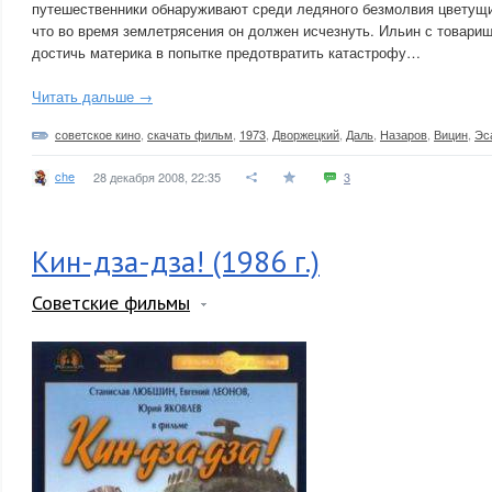
путешественники обнаруживают среди ледяного безмолвия цветущи
что во время землетрясения он должен исчезнуть. Ильин с товари
достичь материка в попытке предотвратить катастрофу…
Читать дальше →
советское кино
,
скачать фильм
,
1973
,
Дворжецкий
,
Даль
,
Назаров
,
Вицин
,
Эс
che
28 декабря 2008, 22:35
3
Кин-дза-дза! (1986 г.)
Советские фильмы