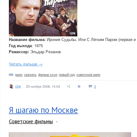
Название фильма:
Ирония Судьбы. Или С Лёгким Паром (первая и 
Год выхода
: 1975
Режиссер:
Эльдар Рязанов
Читать дальше →
кино
,
скачать
,
фильм ссср
,
новый год
,
советское кино
che
25 ноября 2008, 14:04
0
Я шагаю по Москве
Советские фильмы