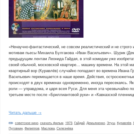
«Ненаучно-фантастический, не совсем реалистический и не строго
мотивам пьесы Михаила Булгакова «Иван Васильевич». Шурик (Дем
предыдущим лентам Леонида Гайдая, в этой комедии уже изобрета
своей обычной, московской квартире… машину времени. На этой м
квартирный вор (Куравлёв) случайно попадают во времена Ивана Гр
Васильевич перемещается в наше время. Действия, остросюжетны
происходят в двух временах одновременно, иногда пересекаясь. Я
роли — управдома, и царя всея Руси. Для меня эта чрезвычайно п
третьем месте после «Бриллиантовой руки» и «Кавказской пленницы
Читать дальше →
советское кино
,
скачать фильм
,
1973
,
Гайдай
,
Демьяненко
,
Этуш
,
Куравлёв
,
Пуговкин
,
Филиппов
,
Маслова
,
Селезнёва