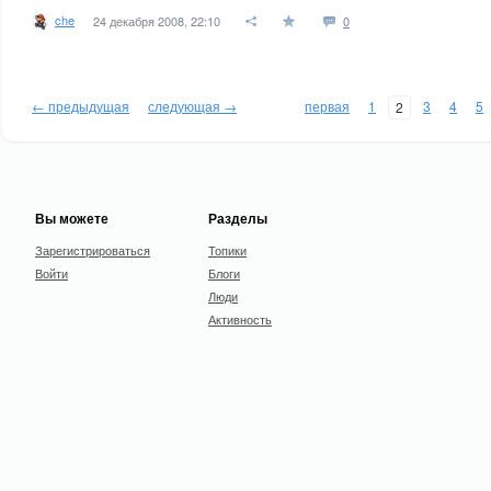
che
24 декабря 2008, 22:10
0
← предыдущая
следующая →
первая
1
3
4
5
2
Вы можете
Разделы
Зарегистрироваться
Топики
Войти
Блоги
Люди
Активность