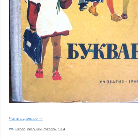
Читать дальше →
школа
,
учебники
,
букварь
,
1964