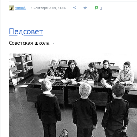
veresk
16 октября 2009, 14:06
1
Педсовет
Советская школа