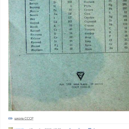
школа СССР
veresk