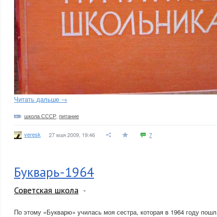
Читать дальше →
школа СССР
,
питание
veresk
27 мая 2009, 19:46
7
Букварь-1964
Советская школа
По этому «Букварю» училась моя сестра, которая в 1964 году пошл