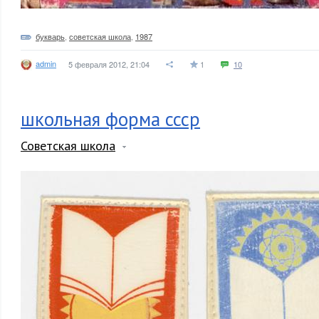
букварь
,
советская школа
,
1987
admin
5 февраля 2012, 21:04
1
10
школьная форма ссср
Советская школа