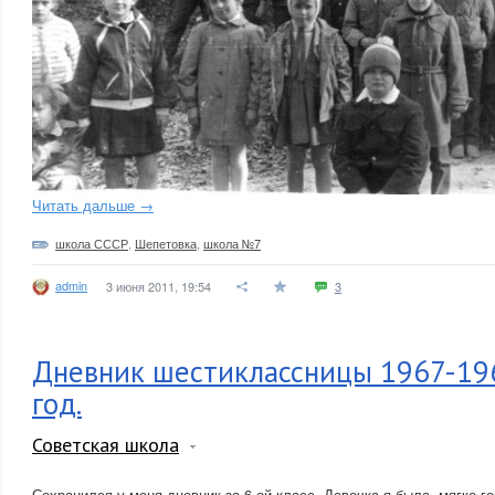
Читать дальше →
школа СССР
,
Шепетовка
,
школа №7
admin
3 июня 2011, 19:54
3
Дневник шестиклассницы 1967-19
год.
Советская школа
Сохранился у меня дневник за 6-ой класс. Девочка я была, мягко го