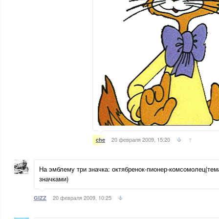
20 февраля 2009, 15:20
↑
che
На эмблему три значка: октябренок-пионер-комсомолец(тем
значками)
20 февраля 2009, 10:25
GIZZ