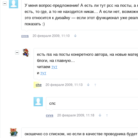
У меня вопрос-предложение! А есть ли тут рсс на посты, а
есть, то где, а то не находится никак… А если нет, возмож
это относится к дизайну — если этот функционал уже реал
показать :)
20 февраля 2009, 11:10
cvvs
есть rss на посты конкретного автора, на новые мате
блоги, на главную…
читаем
тут
и
тут
20 февраля 2009, 11:13
↑
che
спс
20 февраля 2009, 11:18
↑
cvvs
окошечко со списком, но если в качестве проводника будет