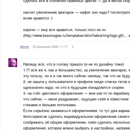
сделать все в солнечно-травеных цветах — да и весна скор
насчет увеличение аватарок — нафиг оно надо? посмотрит
всем нравится :)
короче — мну все нравится, только лого не оч
(http://www.bosonogoe.ru/templates/skin/habra/img/logo.gif)… 
20 февраля 2009, 11:17
Worm
Напишу всё, что в голову пришло (и не по дизайну тоже)
1.!!! всё же я, как и большинство, за увеличение аватарок, 
эту пользу, но я и так много сейчас напишу, так что не буду
2. не нашла у пользователя в профиле нигде списка тегов 
однозначно надо, но это в будущем понадобится скорее.
3. на счёт цветового оформления — мне как-то по барабану, 
что сейчас — меня раздражает, ощущаю себя в известном
стенами и белыми потолками.
Если серьёзно заниматься оформлением, то тут два вариан
блогсервисов сделать индивидуальное оформление своего б
соображать об общем оформлении, либо сделать нескольк
оформления, которое можно выбрать в настройках, наприме