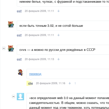
нижнем белье, чулках, с фуражкой и подстаканниками то то
20 февраля 2009, 11:11
gsif
если быть точным 3.02, и не сотой больше
20 февраля 2009, 11:11
gsif
cvvs — а можно по русски для рождённых в СССР
20 февраля 2009, 11:13
gsif
перевод
20 февраля 2009, 11:16
↑
che
«все определения web 3.0 на данный момент попахи
самодеятельностью. В общем, можно сказать, что то
данный момент под этим термином, хоть потенциаль