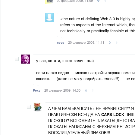
20 февраля 2009, 11:09
↑
che
«the nature of defining Web 3.0 is highly sp
refers to aspects of the Internet which, tho
not technically or practically feasible at th
20 февраля 2009, 11:11
↑
cvvs
у вас, кстати, шифт залип, ага)
если плохо видно — можно настройки экрана поменят
капсить — (даже не могу подобрать слова!!!) — не ес
20 февраля 2009, 14:35
↑
Pexy
А ЧЕМ ВАМ «КАПСИТЬ» НЕ НРАВИТСЯ??? 
ПРАКТИЧЕСКИ ВСЕГДА НА
CAPS LOCK
ПИШУ
ПЛОХОГО? ВСПОМНИТЕ ПЛАКАТЫ ДЕТСТВА
ПЛОКАТЫ НАПИСАНЫ С ВЕРХНИМ РЕГИСТРО
ВОСКЛИЦАТЕЛЬНЫЙ ЗНАКОВ!!!