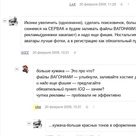
20 февраля 2009, 11:25
↑
LeX
Иконки увеличить (однозначно), сделать поисковичок, боль
скинемся на СЕРВАК и будем заливать файлы ВАГОНАМИ,
рекламы(денежки закапают) и надо еще фишек. Ностальгия
аватары лучше фотки, а в регистрацию как обязательный п
20 февраля 2009, 10:21
GIZZ
больше кумача
— Это про что?
файлы ВАГОНАМИ
— улыбнули, заливайте хостинг 
и надо еще фишек
— предлагайте
обязательный пункт ICQ
— зачем?
чутка рекламы
— пробовали не эффективно
20 февраля 2009, 10:31
↑
che
…кумача-больше красных тонов в оформлении