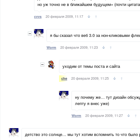
но уж точно не в ближайшем будущем» (почти цитата 
20 февраля 2009, 11:17
↑
cvvs
я бы сказал что веб 3.0 за нон-кликовыми фл
20 февраля 2009, 11:23
↑
Worm
уходим от темы поста и сайта
20 февраля 2009, 11:25
↑
che
ну почему же… тут дизайн обсуж
лепту я внес уже)
20 февраля 2009, 11:27
↑
Worm
детство это солнце… мы тут хотим вспомнить то что было 