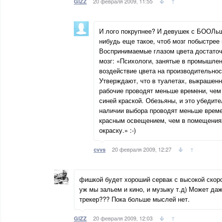
20 февраля 2009, 11:55
↑
GIZZ
И лого покрупнее? И девушек с БООЛьш
нибудь еще такое, чтоб мозг побыстрее в
Воспринимаемые глазом цвета достаточ
мозг: «Психологи, занятые в промышлен
воздействие цвета на производительнос
Утверждают, что в туалетах, выкрашенн
рабочие проводят меньше времени, чем
синей краской. Обезьяны, и это убедите
наличии выбора проводят меньше врем
красным освещением, чем в помещениях
окраску.» :-)
20 февраля 2009, 12:27
↑
cvvs
фишкой будет хороший сервак с высокой скор
уж мы зальем и кино, и музыку т.д) Может да
трекер??? Пока больше мыслей нет.
20 февраля 2009, 12:03
↑
GIZZ