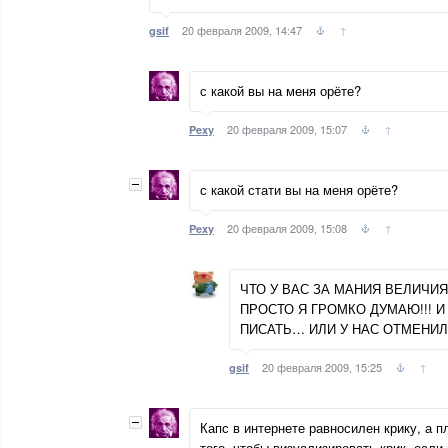
20 февраля 2009, 14:47
↑
gsif
с какой вы на меня орёте?
20 февраля 2009, 15:07
↑
Pexy
с какой стати вы на меня орёте?
20 февраля 2009, 15:08
↑
Pexy
ЧТО У ВАС ЗА МАНИЯ ВЕЛИЧИЯ
ПРОСТО Я ГРОМКО ДУМАЮ!!! И
ПИСАТЬ… ИЛИ У НАС ОТМЕНИ
20 февраля 2009, 15:25
↑
gsif
Капс в интернете равносилен крику, а 
того, чтобы визуализировать крик, если