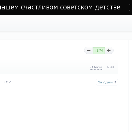
 нашем счастливом советском детстве
е
+2.74
О блоге
RSS
TOP
За 7 дней