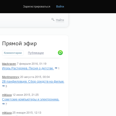
Зарегистрироваться
Войти
ще
Найти
Прямой эфир
Комментарии
Публикации
blackraven
7 февраля 2016, 01:19
Игорь Растеряев. Песня о детстве.
1
Montmorency
20 августа 2015, 00:04
28 панфиловцев. Сбор средств на фильм.
3
mikluxa
12 июня 2015, 21:25
Советские компьютеры и электроника.
7
mikluxa
25 января 2015, 12:13