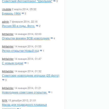
Советский фотоаппарат "Школьник"
3
i-bubble
2 марта 2014, 05:32
Букварь-1964
5
admin
7 февраля 2014, 22:16
Россия 90-е годы. Фото.
2
lightwinter
14 января 2014, 02:00
Открытки времен ВОВ новогодние
4
lightwinter
14 января 2014, 01:55
Ретро-открытки Новый год
1
lightwinter
14 января 2014, 01:47
С новым годом!
1
lightwinter
14 января 2014, 01:32
Советские новогодние игрушки (25 фото)
3
lightwinter
14 января 2014, 01:21
Новогодние советские открытки.
1
NYK
15 декабря 2013, 21:01
Маска для подводного плаванья
советская