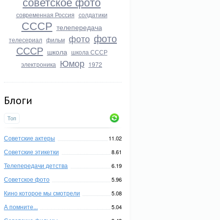
советское фото
современная Россия
солдатики
СССР
телепередача
фото
фото
телесериал
фильм
СССР
школа
школа СССР
Юмор
электроника
1972
Блоги
Топ
Советские актеры
11.02
Советские этикетки
8.61
Телепередачи детства
6.19
Советское фото
5.96
Кино которое мы смотрели
5.08
А помните...
5.04