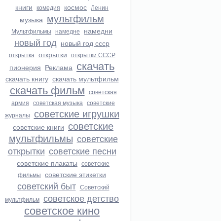
книги
космос
комедия
Ленин
мультфильм
музыка
намедни
Мультфильмы
намедне
новый год
новый год ссср
открытки
открытка
открытки СССР
скачать
пионерия
Реклама
скачать книгу
скачать мультфильм
скачать фильм
советская
армия
советская музыка
советские
советские игрушки
журналы
советские
советские книги
мультфильмы
советские
открытки
советские песни
советские плакаты
советские
советские этикетки
фильмы
советский быт
Советский
советское детство
мультфильм
советское кино