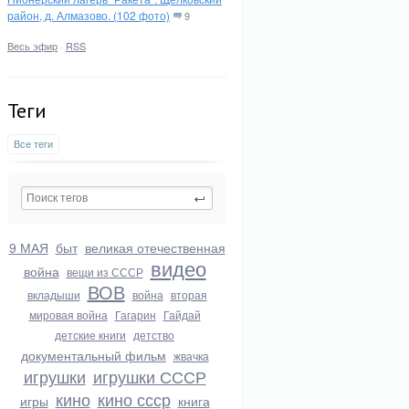
район, д. Алмазово. (102 фото)
9
Весь эфир
·
RSS
Теги
Все теги
9 МАЯ
быт
великая отечественная
видео
война
вещи из СССР
ВОВ
вкладыши
война
вторая
мировая война
Гагарин
Гайдай
детские книги
детство
документальный фильм
жвачка
игрушки
игрушки СССР
кино
кино ссср
игры
книга