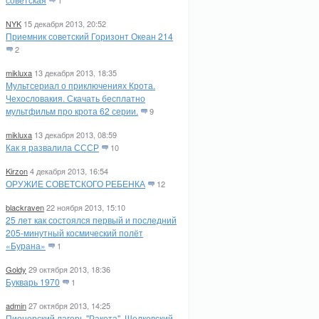
1
NYK
15 декабря 2013, 20:52
Приемник советский Горизонт Океан 214
2
mikluxa
13 декабря 2013, 18:35
Мультсериал о приключениях Крота.
Чехословакия. Скачать бесплатно
мультфильм про крота 62 серии.
9
mikluxa
13 декабря 2013, 08:59
Как я развалила СССР
10
Kirzon
4 декабря 2013, 16:54
ОРУЖИЕ СОВЕТСКОГО РЕБЕНКА
12
blackraven
22 ноября 2013, 15:10
25 лет как состоялся первый и последний
205-минутный космический полёт
«Бурана»
1
Goldy
29 октября 2013, 18:36
Букварь 1970
1
admin
27 октября 2013, 14:25
Пионерский лагерь "Ракета". Щелковский