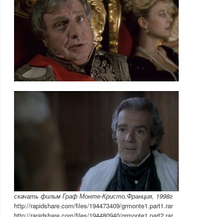
скачать фильм Граф Монте-Кристо.Франция, 1998г
http://rapidshare.com/files/194473409/grmonte1.part1.rar
http://rapidshare.com/files/194480940/grmonte1.part2.rar