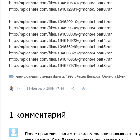
http://rapidshare.com/files/194610802/grmonte3.part7.rar
http://rapidshare.com/files/194612881/grmonte3.part8.rar
http://rapidshare.com/files/194620910/grmonte4.part1.rar
http://rapidshare.com/files/194629306/grmonte4.part2.rar
http://rapidshare.com/files/194638009/grmonte4.part3.rar
http://rapidshare.com/files/194646923/grmonte4.part4.rar
http://rapidshare.com/files/194656248/grmonte4.part5.rar
http://rapidshare.com/files/194666329/grmonte4.part6.rar
http://rapidshare.com/files/194676858/grmonte4.part7.rar
http://rapidshare.com/files/194677979/grmonte4.part8.rar
кино франция
,
скачать фильм
,
1998
,
Жерар Депардь
,
Орнелла Мути
che
19 февраля 2009, 17:14
1
комментарий
После прочтения книги этот фильм больше напоминает как
экранизацию. Да и Депардье играет неубедительно…