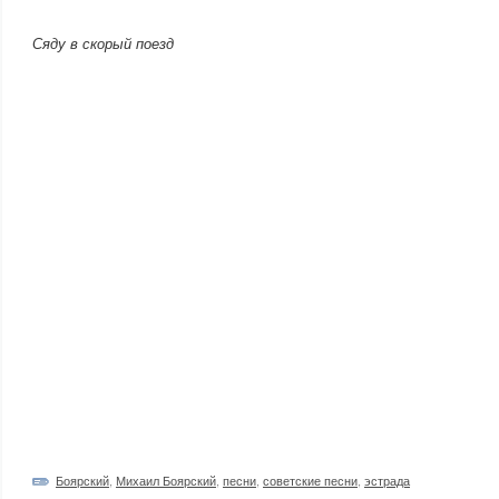
Сяду в скорый поезд
Боярский
,
Михаил Боярский
,
песни
,
советские песни
,
эстрада