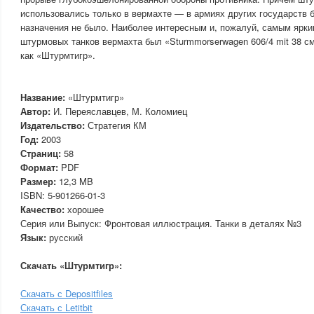
использовались только в вермахте — в армиях других государств 
назначения не было. Наиболее интересным и, пожалуй, самым ярк
штурмовых танков вермахта был «Sturmmorserwagen 606/4 mit 38 с
как «Штурмтигр».
Название:
«Штурмтигр»
Автор:
И. Переяславцев, М. Коломиец
Издательство:
Стратегия КМ
Год:
2003
Страниц:
58
Формат:
PDF
Размер:
12,3 MB
ISBN: 5-901266-01-3
Качество:
хорошее
Серия или Выпуск: Фронтовая иллюстрация. Танки в деталях №3
Язык:
русский
Скачать «Штурмтигр»:
Скачать с Depositfiles
Скачать с Letitbit