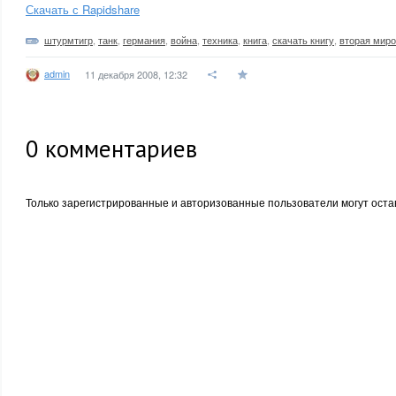
Скачать с Rapidshare
штурмтигр
,
танк
,
германия
,
война
,
техника
,
книга
,
скачать книгу
,
вторая миро
admin
11 декабря 2008, 12:32
0
комментариев
Только зарегистрированные и авторизованные пользователи могут оста