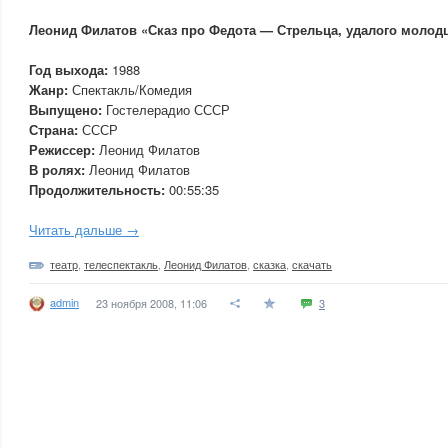
Леонид Филатов «Сказ про Федота — Стрельца, удалого молод
Год выхода:
1988
Жанр:
Спектакль/Комедия
Выпущено:
Гостелерадио СССР
Страна:
СССР
Режиссер:
Леонид Филатов
В ролях:
Леонид Филатов
Продолжительность:
00:55:35
Читать дальше →
театр
,
телеспектакль
,
Леонид Филатов
,
сказка
,
скачать
admin
23 ноября 2008, 11:06
3