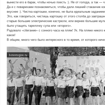
вынести его в барак, чтобы ночью поесть :). Не от голода, а так — 
Да и с поварихами познакомиться, чтобы дали лишний стаканчик ко
вкуснее :). Чистка картошки, конечно, не была идеальным задание
Это, как говориться, чистишь картошку от этого столба до завтрашн
старые большие электрические кастрюли, или вернее большие муль
было утащить тарелочку супа или «второго».
Радовало «сбегание» с сонного часа на пляж! Ух. На пляже никого к
какое!
В общем, много чего было интересного в то время, от которого ничег