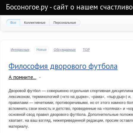
Босоногое.ру - сайт о нашем счастлив
Все
Коллективные
Персональные
Интересные
Новые
Обсуждаемые
TOP
Философия дворового футбола
А помните...
Дворовой футбол — совершенно отдельная спортивная дисциплина.
лексиконом, терминологией («кто на дырке», «рама», «пыр-дыр») и,
правилами — нечеткими, противоречивыми, но от этого намного бо
вспомнить свои юность и детство, проведенные на «полянах» и «к
основной свод правил дворового футбола. Дополнительные положен
хватает, на ваш взгляд, нижеприведенной редакции, просим оставл
материалу.