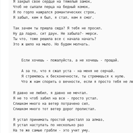
Я закрыл свое сердце на тяжелый замок,

Чтоб не сыпали перца на бедный комок,

Я по горло нажрался романтических строк,

Я забыл, кем я был, я стал, кем я смог.

Так зачем ты пришла сюда? Я тебя не просил.

Ну да ладно, сит даун. Не забыла?- мерси.

Ты что, тоже решила все с начала начать?

Это ж шило на мыло. Но будем молчать.

    Если хочешь - пожалуйста, а не хочешь - прощай.

    А за то, что я сжал уста - на меня не серчай.

    Я стремлюсь к бесконечности, ты стремишься к нулю.

Я давно не любил, я давно не мечтал.

Я не то чтоб забил на все - просто устал.

Слишком много на ветер потрачено сил,

Слишком много тот ветер дорог пролистал.

Я устал принимать простой кристалл за алмаз, 

Я устал наступать по несколько раз

На те же самые грабли - это учит уму.
