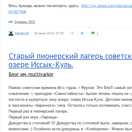
Весь букварь можно посмотреть здесь
http://my.opera.com/samacca
id=827008
Букварь 1970
samaccat
30 июня 2013, 07:35
1
Старый пионерский лагерь советск
озере Иссык-Куль.
Блог им. multivarkin
Помню советские времена 80-х годов. г.Фрунзе. Это БЫЛ самый зе
сожалению, с приходом «Самостийности» былая зелень пошла на «
постигла и курортную зону вокруг озера Иссык-Куль. Детские пион
в пансионаты «барачного» типа. Осталось только вспоминать счаст
Первый раз в пионерский лагерь.
Первый раз игра «Зарница»
Дежурства в столовой! О! Дежурства по столовой были, наверное,
моментами :) Особенно если дежуришь в «Хлеборезке». Можно было