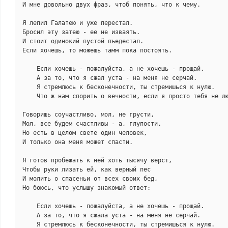
И мне довольно двух фраз, чтоб понять, что к чему.

Я лепил Галатею и уже перестал.

Бросил эту затею - ее не изваять.

И стоит одинокий пустой пъедестал.

Если хочешь, то можешь тамм пока постоять.

    Если хочешь - пожалуйста, а не хочешь - прощай.

    А за то, что я сжал уста - на меня не серчай.

    Я стремлюсь к бесконечности, ты стремишься к нулю.

    Что ж нам спорить о вечности, если я просто тебя не лю
Говоришь соучастливо, мол, не грусти,

Мол, все будем счастливы - а, глупости.

Но есть в целом свете один человек,

И только она меня может спасти.

Я готов пробежать к ней хоть тысячу верст,

Чтобы руки лизать ей, как верный пес

И молить о спасеньи от всех своих бед,

Но боюсь, что услышу знакомый ответ:

    Если хочешь - пожалуйста, а не хочешь - прощай.

    А за то, что я сжала уста - на меня не серчай.

    Я стремлюсь к бесконечности, ты стремишься к нулю.
