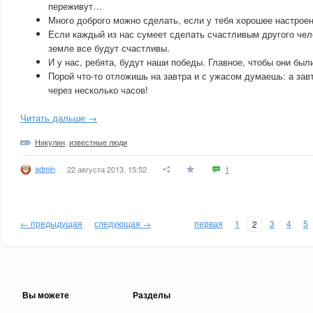
переживут…
Много доброго можно сделать, если у тебя хорошее настроен
Если каждый из нас сумеет сделать счастливым другого чело
земле все будут счастливы.
И у нас, ребята, будут наши победы. Главное, чтобы они был
Порой что-то отложишь на завтра и с ужасом думаешь: а зав
через несколько часов!
Читать дальше →
Никулин
,
известные люди
admin
22 августа 2013, 15:52
1
← предыдущая
следующая →
первая
1
3
4
5
2
Вы можете
Разделы