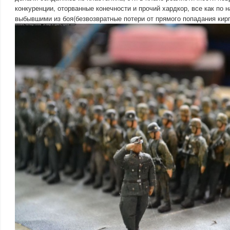
конкуренции, оторванные конечности и прочий хардкор, все как по
выбывшими из боя(безвозвратные потери от прямого попадания кир