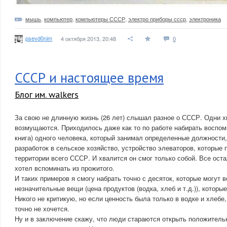
мышь
,
компьютер
,
компьютеры СССР
,
электро приборы ссср
,
электроника
psevd0nim
4 октября 2013, 20:48
0
СССР и настоящее время
Блог им. walkers
За свою не длинную жизнь (26 лет) слышал разное о СССР. Одни х
возмущаются. Приходилось даже как то по работе набирать воспом
книга) одного человека, который занимал определенные должности,
разработок в сельское хозяйство, устройство элеваторов, которые
территории всего СССР. И хвалится он смог только собой. Все ост
хотел вспоминать из прожитого.
И таких примеров я смогу набрать точно с десяток, которые могут 
незначительные вещи (цена продуктов (водка, хлеб и т.д.)), котор
Никого не критикую, но если ценность была только в водке и хлебе
точно не хочется.
Ну и в заключение скажу, что люди стараются открыть положител