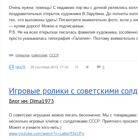
Очень нужна помощь! С недавних пор мы с дочкой увлеклись кол
поздравительных открыток художника В.Зарубина. До полноты колл
тех, что выложены здесь! Посмотрите внимательно фото, если у ко
— купим дорого! Можно и подписанные.
P.S. Не на всех открытках писалась фамилия художника, (особенно 
просто указывалась типография «Галилея». Поэтому внимательно 
открытки
,
советские
,
СССР
nika76
29 сентября 2013, 17:16
0
Игровые ролики с советскими сол
Блог им. Dima1973
О советских игрушках можно писать бесконечно. Мы с товарищами
несколько игровых клипов с солдатиками СССР. Приятного просмот
Может и узнаете кого-нить:)
www.youtube.com/watch?v=Lwbq7f3xUFg