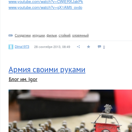
www.youtube.com/watch?v=CWjERXJakPk
www.youtube.com/watch?v=gX1AM5_ovdo
Солдатики
,
игрушки
,
фильм
,
стойкий
,
оловянный
Dima1973
28 сентября 2013, 08:49
0
Армия своими руками
Блог им. Igor