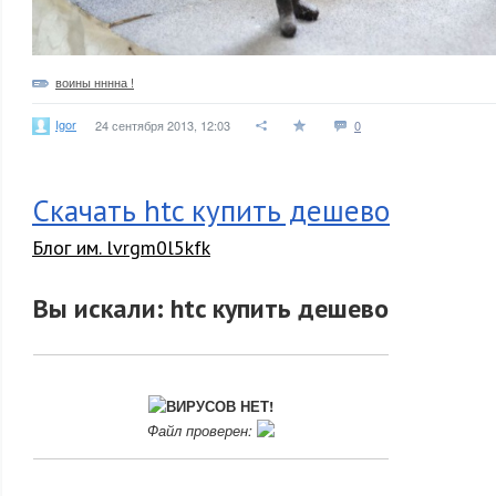
воины нннна !
Igor
24 сентября 2013, 12:03
0
Скачать htc купить дешево
Блог им. lvrgm0l5kfk
Вы искали: htc купить дешево
ВИРУСОВ НЕТ!
Файл проверен: