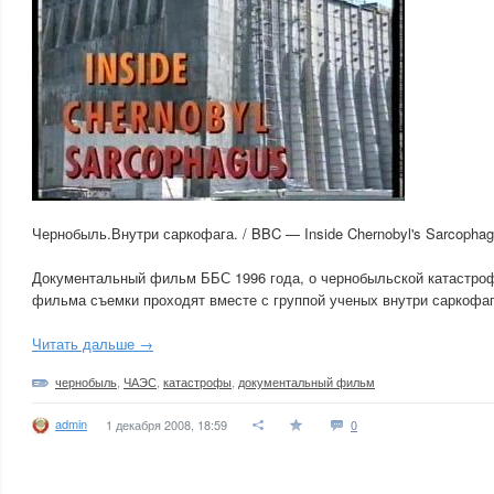
Чернобыль.Внутри саркофага. / BBC — Inside Chernobyl's Sarcophag
Документальный фильм ББС 1996 года, о чернобыльской катастро
фильма съемки проходят вместе с группой ученых внутри саркофаг
Читать дальше →
чернобыль
,
ЧАЭС
,
катастрофы
,
документальный фильм
admin
1 декабря 2008, 18:59
0