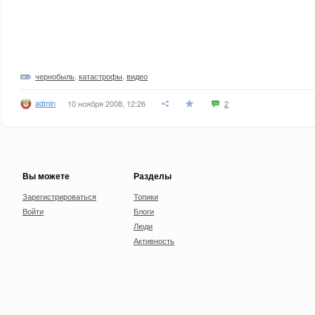
чернобыль
,
катастрофы
,
видео
admin
10 ноября 2008, 12:26
2
Вы можете
Разделы
Зарегистрироваться
Топики
Войти
Блоги
Люди
Активность