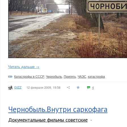
Читать дальше →
Катастрофы в СССР
,
Чернобыль
,
Припять
,
ЧАЭС
,
катастрофа
GIZZ
12 февраля 2009, 19:58
4
Чернобыль.Внутри саркофага
Документальные фильмы советские