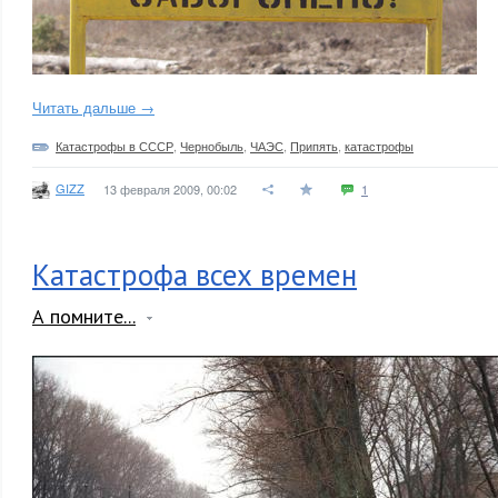
Читать дальше →
Катастрофы в СССР
,
Чернобыль
,
ЧАЭС
,
Припять
,
катастрофы
GIZZ
13 февраля 2009, 00:02
1
Катастрофа всех времен
А помните...