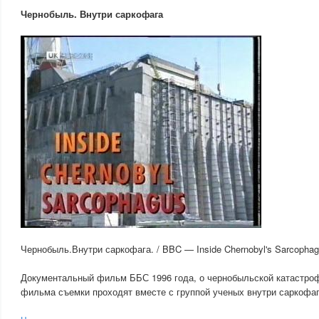
Чернобыль. Внутри саркофага
Чернобыль.Внутри саркофага. / BBC — Inside Chernobyl's Sarcophag
Документальный фильм ББС 1996 года, о чернобыльской катастро
фильма съемки проходят вместе с группой ученых внутри саркофаг