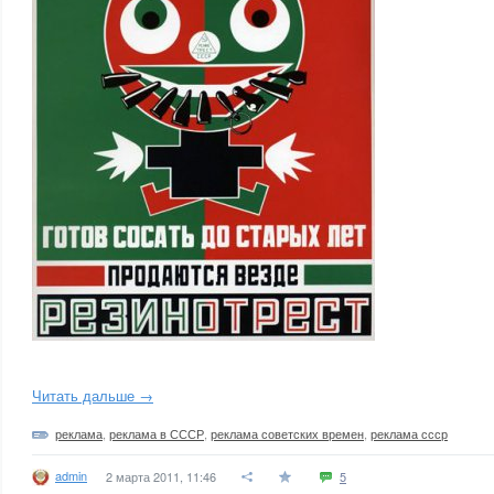
Читать дальше →
реклама
,
реклама в СССР
,
реклама советских времен
,
реклама ссср
admin
2 марта 2011, 11:46
5