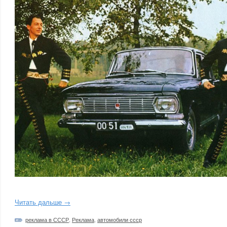
Читать дальше →
реклама в СССР
,
Реклама
,
автомобили ссср