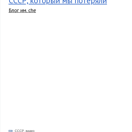
СССР, который мы потеряли
Блог им. che
СССР
,
видео