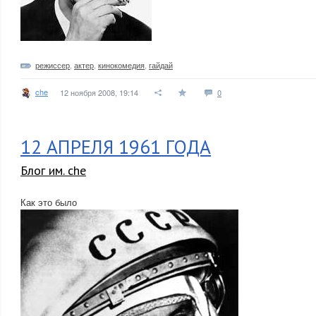
режиссер
,
актер
,
кинокомедия
,
гайдай
che
12 ноября 2008, 19:14
0
12 АПРЕЛЯ 1961 ГОДА
Блог им. che
Как это было