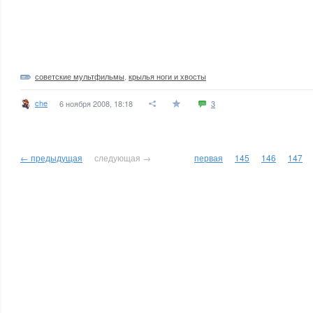
советские мультфильмы
,
крылья ноги и хвосты
che
6 ноября 2008, 18:18
3
← предыдущая
следующая →
первая
145
146
147