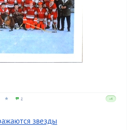
2
+4
ражаются звезды