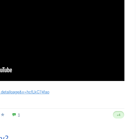
_detailpage&v=hcfLkC74fao
5
+4
гу?