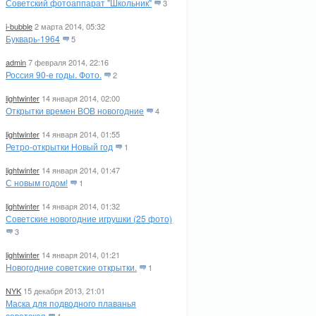
Советский фотоаппарат "Школьник"
3
i-bubble
2 марта 2014, 05:32
Букварь-1964
5
admin
7 февраля 2014, 22:16
Россия 90-е годы. Фото.
2
lightwinter
14 января 2014, 02:00
Открытки времен ВОВ новогодние
4
lightwinter
14 января 2014, 01:55
Ретро-открытки Новый год
1
lightwinter
14 января 2014, 01:47
С новым годом!
1
lightwinter
14 января 2014, 01:32
Советские новогодние игрушки (25 фото)
3
lightwinter
14 января 2014, 01:21
Новогодние советские открытки.
1
NYK
15 декабря 2013, 21:01
Маска для подводного плаванья
советская