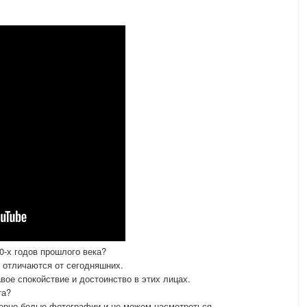
0-х годов прошлого века?
 отличаются от сегодняшних.
авое спокойствие и достоинство в этих лицах.
та?
ерно-белые фотографии и не можем насмотреться.