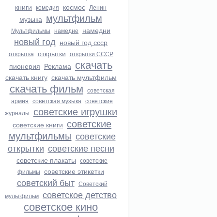
книги
космос
комедия
Ленин
мультфильм
музыка
намедни
Мультфильмы
намедне
новый год
новый год ссср
открытки
открытка
открытки СССР
скачать
пионерия
Реклама
скачать книгу
скачать мультфильм
скачать фильм
советская
армия
советская музыка
советские
советские игрушки
журналы
советские
советские книги
мультфильмы
советские
открытки
советские песни
советские плакаты
советские
советские этикетки
фильмы
советский быт
Советский
советское детство
мультфильм
советское кино