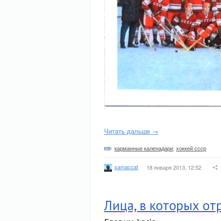
Читать дальше →
карманные каленадари
,
хоккей ссср
samaccat
18 января 2013, 12:52
Лица, в которых от