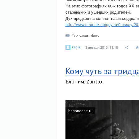
На этих фотографиях 60-х годов XX в
стареньких и ушедших родителей.
Дух предков наполняет наши сердца и
http://www.strannik-sergey.ru/0-essay/2
Турпоходы
,
фото
kacia
3 января 2013, 13:18
Кому чуть за тридц
Блог им. Zurillo