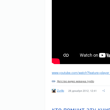
www.youtube.com/watch?feature=player
Детство видео жевачка турбо
Zurillo
28 декабря 2012, 12:41
кто помнит эту кни