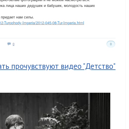
ека лица наших дедушек и бабушек, молодость наших
 придает нам силы.
012-Turpohody-Imperia/2012-045-08-Tur-Imperia.html
0
0
ать прочувствуют видео "Детство"