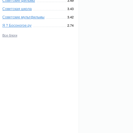
Советские фильмы
3.49
Советская школа
3.43
Советские мультфильмы
3.42
Я ? Босоногое.ру
2.74
Все блоги