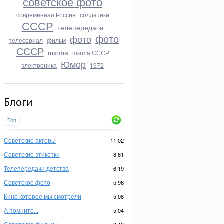
советское фото
современная Россия
солдатики
СССР
телепередача
фото
фото
телесериал
фильм
СССР
школа
школа СССР
Юмор
электроника
1972
Блоги
Топ
Советские актеры
11.02
Советские этикетки
8.61
Телепередачи детства
6.19
Советское фото
5.96
Кино которое мы смотрели
5.08
А помните...
5.04