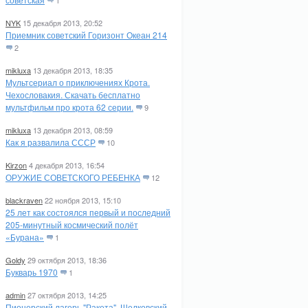
1
NYK
15 декабря 2013, 20:52
Приемник советский Горизонт Океан 214
2
mikluxa
13 декабря 2013, 18:35
Мультсериал о приключениях Крота.
Чехословакия. Скачать бесплатно
мультфильм про крота 62 серии.
9
mikluxa
13 декабря 2013, 08:59
Как я развалила СССР
10
Kirzon
4 декабря 2013, 16:54
ОРУЖИЕ СОВЕТСКОГО РЕБЕНКА
12
blackraven
22 ноября 2013, 15:10
25 лет как состоялся первый и последний
205-минутный космический полёт
«Бурана»
1
Goldy
29 октября 2013, 18:36
Букварь 1970
1
admin
27 октября 2013, 14:25
Пионерский лагерь "Ракета". Щелковский