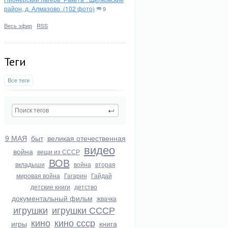
район, д. Алмазово. (102 фото)
9
Весь эфир
·
RSS
Теги
Все теги
9 МАЯ
быт
великая отечественная
видео
война
вещи из СССР
ВОВ
вкладыши
война
вторая
мировая война
Гагарин
Гайдай
детские книги
детство
документальный фильм
жвачка
игрушки
игрушки СССР
кино
кино ссср
игры
книга