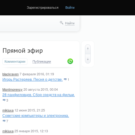
Зарегистрироваться
Войти
ще
Найти
Прямой эфир
Комментарии
Публикации
blackraven
7 февраля 2016, 01:19
Игорь Растеряев. Песня о детстве.
1
Montmorency
20 августа 2015, 00:04
28 панфиловцев. Сбор средств на фильм.
3
mikluxa
12 июня 2015, 21:25
Советские компьютеры и электроника.
7
mikluxa
25 января 2015, 12:13